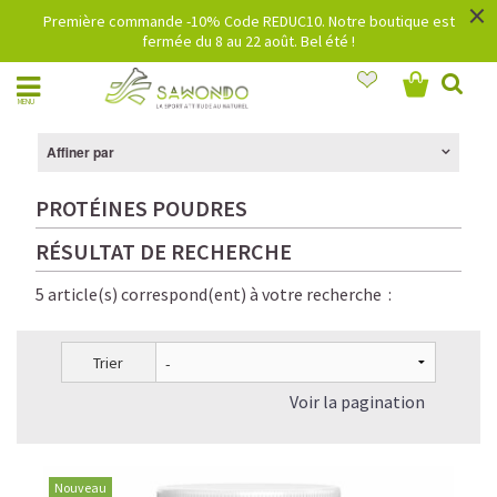
×
Première commande -10% Code REDUC10. Notre boutique est
fermée du 8 au 22 août. Bel été !
MENU
Affiner par
PROTÉINES POUDRES
RÉSULTAT DE RECHERCHE
5 article(s) correspond(ent) à votre recherche :
Trier
Voir la pagination
Nouveau