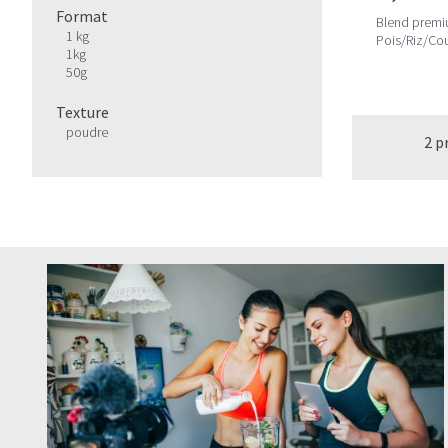
Format
Blend premi
1 kg
Pois/Riz/Co
1kg
Enzymes/Pro
50g
Texture
poudre
2 p