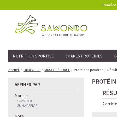
Première 
NUTRITION SPORTIVE
SHAKES PROTEINES
B
Accueil
OBJECTIFS
MUSCLE / FORCE
Protéines poudres
Résult
PROTÉIN
AFFINER PAR
RÉSU
Marque
SAWONDO
2 articl
SUNWARRIOR
Note