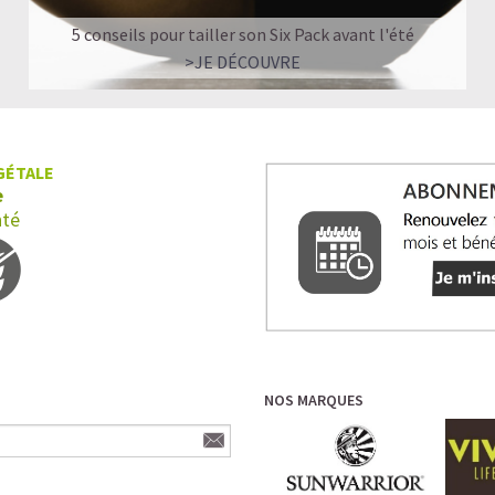
5 conseils pour tailler son Six Pack avant l'été
>JE DÉCOUVRE
GÉTALE
e
nté
NOS MARQUES