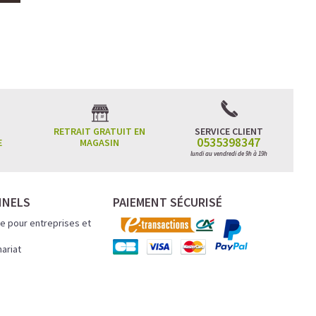
RETRAIT GRATUIT EN
SERVICE CLIENT
0535398347
E
MAGASIN
lundi au vendredi de 9h à 19h
NNELS
PAIEMENT SÉCURISÉ
e pour entreprises et
nariat