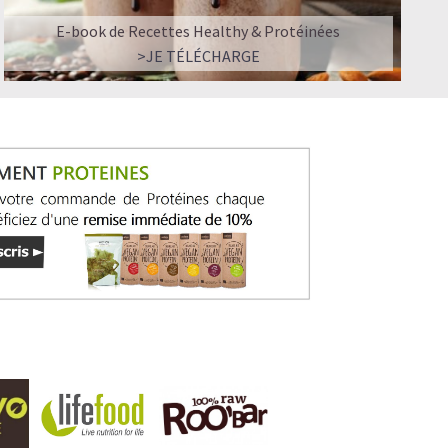
E-book de Recettes Healthy & Protéinées
>JE TÉLÉCHARGE