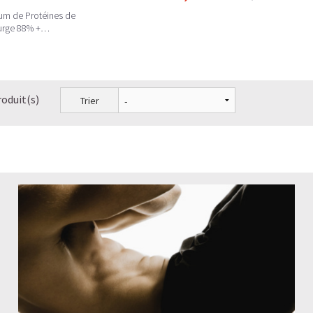
um de Protéines de
urge 88% +
biotiques/Minéraux
roduit(s)
Trier