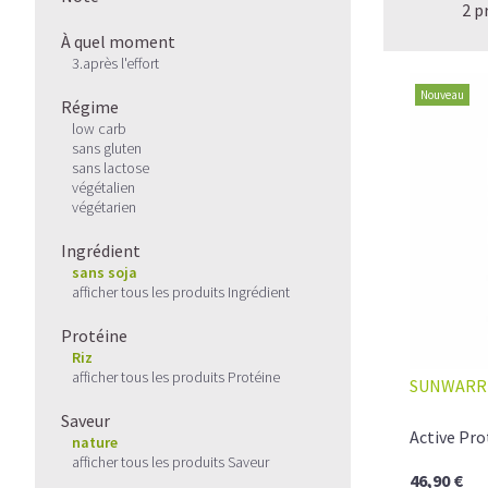
2 p
À quel moment
3.après l'effort
Nouveau
Régime
low carb
sans gluten
sans lactose
végétalien
végétarien
Ingrédient
sans soja
afficher tous les produits Ingrédient
Protéine
Riz
afficher tous les produits Protéine
SUNWARR
Saveur
Active Pro
nature
afficher tous les produits Saveur
46,90 €