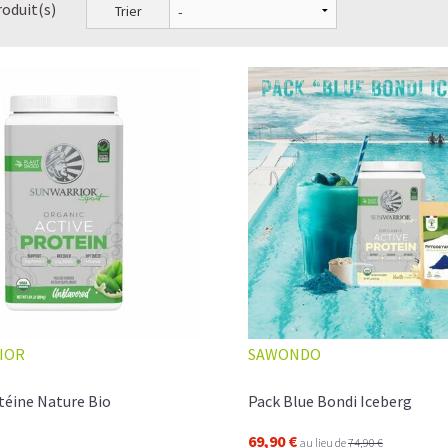
roduit(s)
Trier
IOR
SAWONDO
téine Nature Bio
Pack Blue Bondi Iceberg
69,90 €
au lieu de
74,90 €