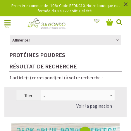
×
Première commande -10% Code REDUC10. Notre boutique est
fermée du 8 au 22 août. Bel été !
MENU
Affiner par
PROTÉINES POUDRES
RÉSULTAT DE RECHERCHE
1 article(s) correspond(ent) à votre recherche :
Trier
Voir la pagination