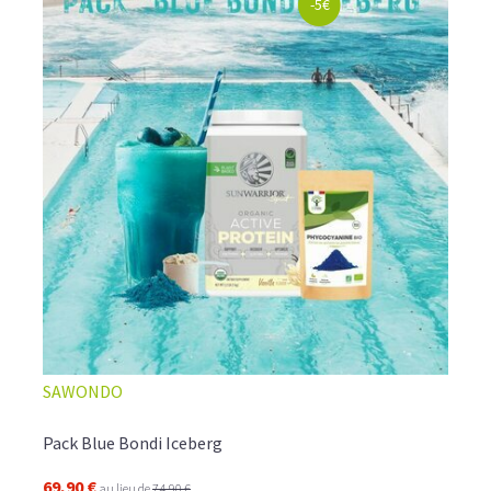
-5€
SAWONDO
Pack Blue Bondi Iceberg
69,90 €
au lieu de
74,90 €