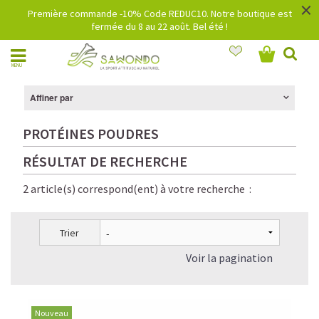
×
Première commande -10% Code REDUC10. Notre boutique est
fermée du 8 au 22 août. Bel été !
MENU
Affiner par
PROTÉINES POUDRES
RÉSULTAT DE RECHERCHE
2 article(s) correspond(ent) à votre recherche :
Trier
Voir la pagination
Nouveau