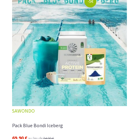
-5€
SAWONDO
Pack Blue Bondi Iceberg
69,90 €
au lieu de
74,90 €