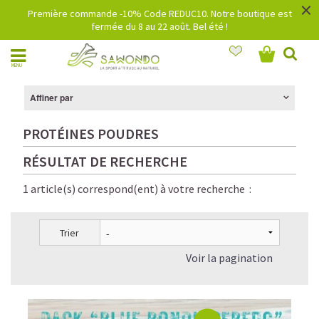
×
Première commande -10% Code REDUC10. Notre boutique est
fermée du 8 au 22 août. Bel été !
MENU
Affiner par
PROTÉINES POUDRES
RÉSULTAT DE RECHERCHE
1 article(s) correspond(ent) à votre recherche :
Trier
Voir la pagination