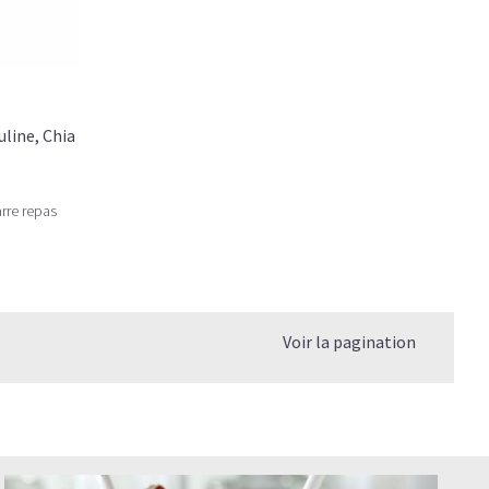
uline, Chia
arre repas
Voir la pagination