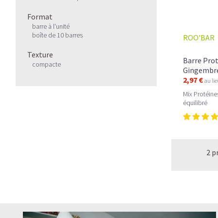
Format
barre à l'unité
boîte de 10 barres
ROO'BAR
Texture
Barre Prot
compacte
Gingembre 
2,97 €
au li
Mix Protéine
équilibré
2 p