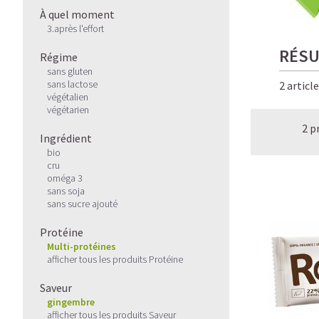
À quel moment
3.après l'effort
RÉSU
Régime
sans gluten
sans lactose
2 articl
végétalien
végétarien
2 p
Ingrédient
bio
cru
oméga 3
sans soja
sans sucre ajouté
Protéine
Multi-protéines
afficher tous les produits Protéine
Saveur
gingembre
afficher tous les produits Saveur