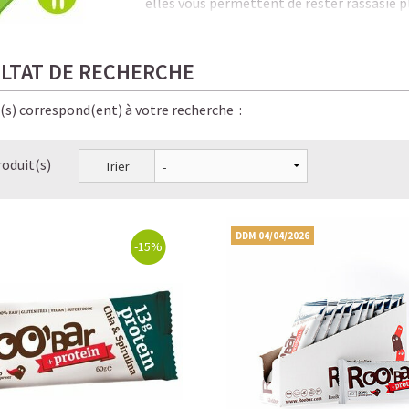
elles vous permettent de rester rassasié 
Plus de 23g de protéines et tous les nutr
repas dans une barre de 100g, que vous soy
LTAT DE RECHERCHE
Quand vous voulez, où vous voulez, rempl
e(s) correspond(ent) à votre recherche :
roduit(s)
Trier
DDM 04/04/2026
-15%