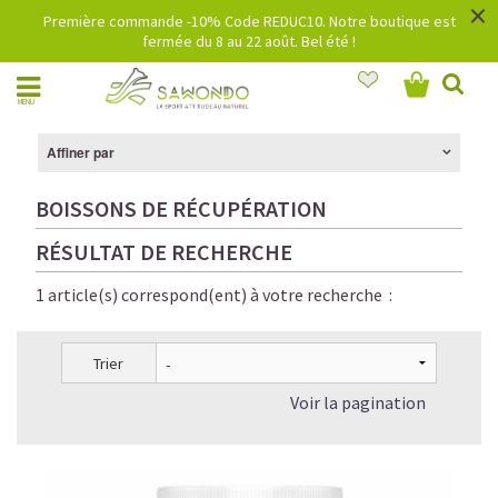
×
Première commande -10% Code REDUC10. Notre boutique est
fermée du 8 au 22 août. Bel été !
MENU
Affiner par
BOISSONS DE RÉCUPÉRATION
RÉSULTAT DE RECHERCHE
1 article(s) correspond(ent) à votre recherche :
Trier
Voir la pagination