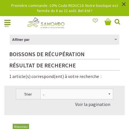
×
Première commande -10% Code REDUC10. Notre boutique est
fermée du 8 au 22 août. Bel été !
MENU
Affiner par
BOISSONS DE RÉCUPÉRATION
RÉSULTAT DE RECHERCHE
1 article(s) correspond(ent) à votre recherche :
Trier
Voir la pagination
Nouveau