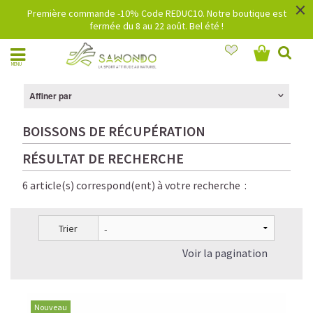
×
Première commande -10% Code REDUC10. Notre boutique est
fermée du 8 au 22 août. Bel été !
MENU
Affiner par
BOISSONS DE RÉCUPÉRATION
RÉSULTAT DE RECHERCHE
6 article(s) correspond(ent) à votre recherche :
Trier
Voir la pagination
Nouveau