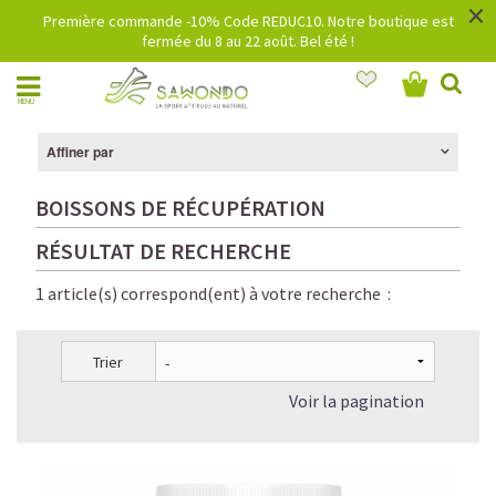
×
Première commande -10% Code REDUC10. Notre boutique est
fermée du 8 au 22 août. Bel été !
MENU
Affiner par
BOISSONS DE RÉCUPÉRATION
RÉSULTAT DE RECHERCHE
1 article(s) correspond(ent) à votre recherche :
Trier
Voir la pagination