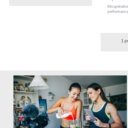
Récupération
performances
1 p