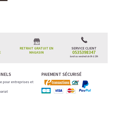
RETRAIT GRATUIT EN
SERVICE CLIENT
0535398347
E
MAGASIN
lundi au vendredi de 9h à 19h
NNELS
PAIEMENT SÉCURISÉ
e pour entreprises et
nariat