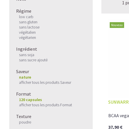
1 p
Régime
low carb
sans gluten
Nouveau
sans lactose
végétalien
végétarien
Ingrédient
sans soja
sans sucre ajouté
Saveur
nature
afficher tous les produits Saveur
Format
120 capsules
SUNWARR
afficher tous les produits Format
BCAA vega
Texture
poudre
37,90 €