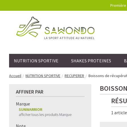
Première 
NUTRITION SPORTIVE
SHAKES PROTEINES
B
Accueil
NUTRITION SPORTIVE
RECUPERER
Boissons de récupérat
BOISSON
AFFINER PAR
RÉSU
Marque
SUNWARRIOR
1 articl
afficher tous les produits Marque
Note