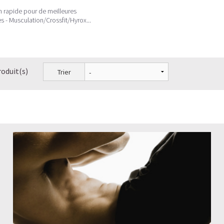
 rapide pour de meilleures
 - Musculation/Crossfit/Hyrox...
roduit(s)
Trier