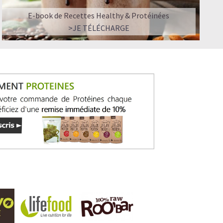
E-book de Recettes Healthy & Protéinées
>JE TÉLÉCHARGE