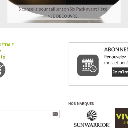
5 conseils pour tailler son Six Pack avant l'été
>JE DÉCOUVRE
GÉTALE
e
nté
NOS MARQUES