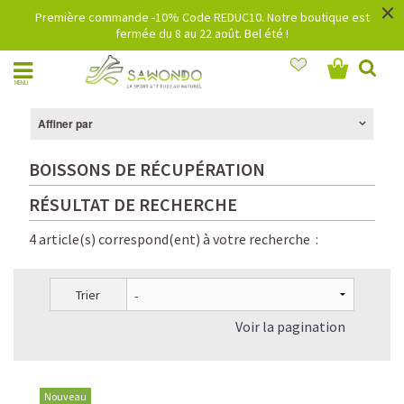
×
Première commande -10% Code REDUC10. Notre boutique est
fermée du 8 au 22 août. Bel été !
MENU
Affiner par
BOISSONS DE RÉCUPÉRATION
RÉSULTAT DE RECHERCHE
4 article(s) correspond(ent) à votre recherche :
Trier
Voir la pagination
Nouveau