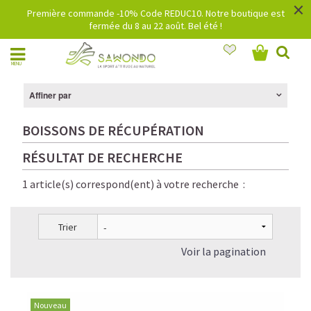
×
Première commande -10% Code REDUC10. Notre boutique est
fermée du 8 au 22 août. Bel été !
MENU
Affiner par
BOISSONS DE RÉCUPÉRATION
RÉSULTAT DE RECHERCHE
1 article(s) correspond(ent) à votre recherche :
Trier
Voir la pagination
Nouveau