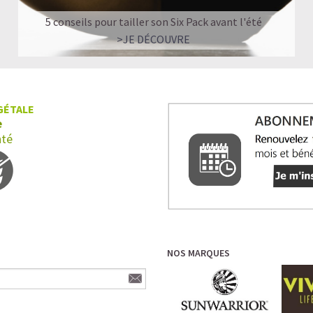
5 conseils pour tailler son Six Pack avant l'été
>JE DÉCOUVRE
GÉTALE
e
nté
NOS MARQUES