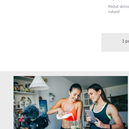
Réduit stres
naturel
1 p