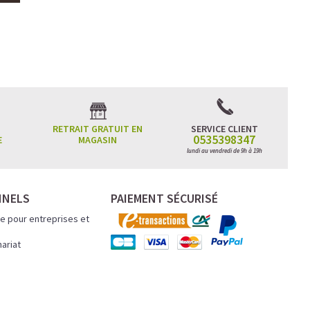
RETRAIT GRATUIT EN
SERVICE CLIENT
0535398347
E
MAGASIN
lundi au vendredi de 9h à 19h
NNELS
PAIEMENT SÉCURISÉ
e pour entreprises et
nariat