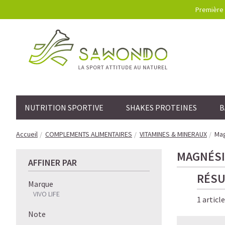
Première 
NUTRITION SPORTIVE
SHAKES PROTEINES
B
Accueil
COMPLEMENTS ALIMENTAIRES
VITAMINES & MINERAUX
Mag
MAGNÉS
AFFINER PAR
RÉSU
Marque
VIVO LIFE
1 articl
Note