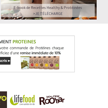
E-book de Recettes Healthy & Protéinées
>JE TÉLÉCHARGE