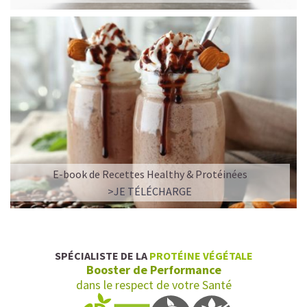
délicieuse que performante, cette
barre protéinée
musculation
est idéale pour vos entraînements de force
(crossfit, sports de combat, sports de glisse etc). Grâce à
son solide apport énergétique, elle peut être
consommée comme
barre protéinée pour
grossir
. Chaque bouchée apporte le plaisir authentique
d'une barre aux ingrédients vrais et naturels. Sa grande
variété de saveurs irrésistibles (banane, chocolat vanille,
amande, noisette, pistache) vous permet de profiter de
leurs bienfaits sans vous lasser.
E-book de Recettes Healthy & Protéinées
>JE TÉLÉCHARGE
SPÉCIALISTE DE LA
PROTÉINE VÉGÉTALE
Booster de Performance
dans le respect de votre Santé