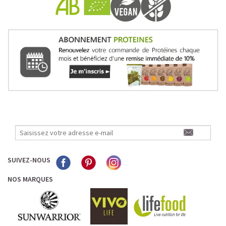
Dans le souci d'améliorer leur confort digestif,
d
e plus en
plus de sportifs délaissent les barres aux céréales
contenant du gluten au profit des barres bio, fabriquées
exclusivement à partir d'ingrédients sans gluten (chia,
graine tournesol, courge etc) et associant de la
proteine
paleo
vegan, sans protéine de lait whey. Lors d'effort
physique intense,
l'organisme est
exposé à des
perturbations digestives importantes et privilégier une
barre protéinée sans gluten
comme la barre paléo
biologique permet d'éviter les troubles digestifs liés à
l'effort.
SUIVEZ-NOUS
NOS MARQUES