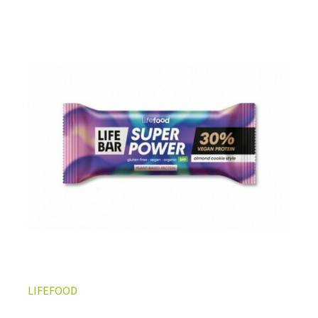
privilégier, il convient de ne pas négliger l’importance
des autres collations de la journée.
Ainsi, les
barres
hyperprotéinées bio
contribuent à l'apport protidique
global quotidien et sont délicieuses à savourer à tout
moment de la journée, en snack sain ou comme
substituts de repas.
LA BARRE PROTÉINÉE VEGAN EST IDÉALE EN
COLLATION ÉQUILIBRÉE OU POUR LE SPORT
Elle constitue une alternative parfaite pour ceux qui
souffrent d’intolérances aux protéines laitières et ceux
qui préfèrent consommer des protéines d’origine
végétale comme le pois, le riz, le chanvre, le soja ou dans
la
barre spiruline
.
Avec un planning chargé, il est également difficile de
trouver le temps de préparer des encas nutritifs et sains
tout en se faisant plaisir. C'est dans les moments de
fringale que l'on grignote tout et n'importe quoi.
LIFEFOOD
Comment ne pas céder à ces mauvaises habitudes?
Adoptez la
barre crue
dont vous ne ferez qu'une