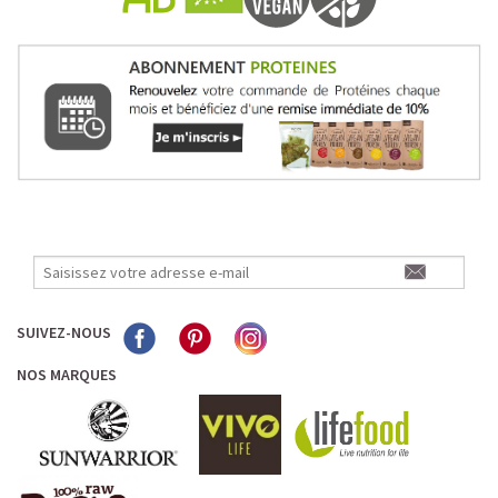
Dans le souci d'améliorer leur confort digestif,
d
e plus en
plus de sportifs délaissent les barres aux céréales
contenant du gluten au profit des barres bio, fabriquées
exclusivement à partir d'ingrédients sans gluten (chia,
graine tournesol, courge etc) et associant de la
proteine
paleo
vegan, sans protéine de lait whey. Lors d'effort
physique intense,
l'organisme est
exposé à des
perturbations digestives importantes et privilégier une
barre protéinée sans gluten
comme la barre paléo
biologique permet d'éviter les troubles digestifs liés à
l'effort.
SUIVEZ-NOUS
NOS MARQUES