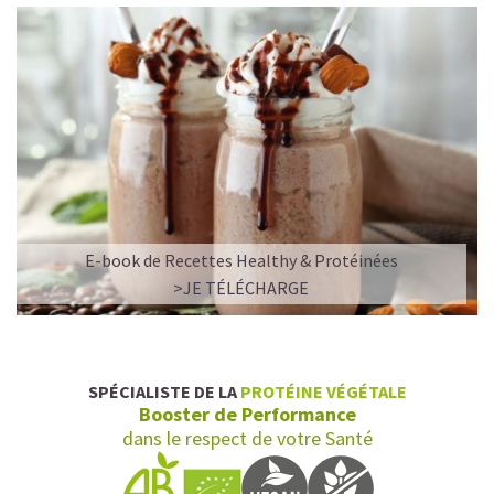
musculation
est idéale pour vos entraînements de force
(crossfit, sports de combat, sports de glisse etc). Grâce à
son solide apport énergétique, elle peut être
consommée comme
barre protéinée pour
grossir
. Chaque bouchée apporte le plaisir authentique
d'une barre aux ingrédients vrais et naturels. Sa grande
variété de saveurs irrésistibles (banane, chocolat vanille,
amande, noisette, pistache) vous permet de profiter de
leurs bienfaits sans vous lasser.
E-book de Recettes Healthy & Protéinées
>JE TÉLÉCHARGE
SPÉCIALISTE DE LA
PROTÉINE VÉGÉTALE
Booster de Performance
dans le respect de votre Santé