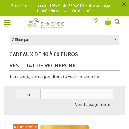
×
Première commande -10% Code REDUC10. Notre boutique est
fermée du 8 au 22 août. Bel été !
MENU
Affiner par
CADEAUX DE 40 À 60 EUROS
RÉSULTAT DE RECHERCHE
1 article(s) correspond(ent) à votre recherche :
Trier
Voir la pagination
Meilleure vente