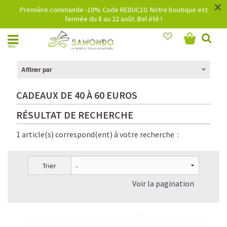
×
Première commande -10% Code REDUC10. Notre boutique est
fermée du 8 au 22 août. Bel été !
MENU
Affiner par
CADEAUX DE 40 À 60 EUROS
RÉSULTAT DE RECHERCHE
1 article(s) correspond(ent) à votre recherche :
Trier
Voir la pagination