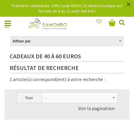
×
Première commande -10% Code REDUC10. Notre boutique est
fermée du 8 au 22 août. Bel été !
MENU
Affiner par
CADEAUX DE 40 À 60 EUROS
RÉSULTAT DE RECHERCHE
1 article(s) correspond(ent) à votre recherche :
Trier
Voir la pagination