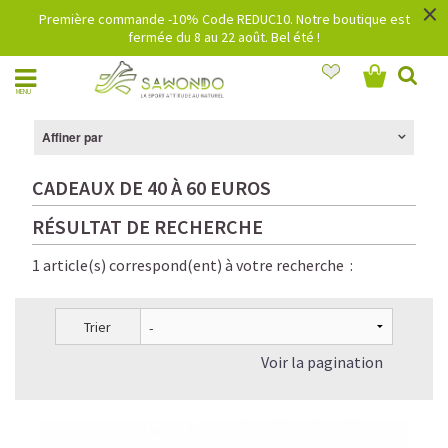
×
Première commande -10% Code REDUC10. Notre boutique est
fermée du 8 au 22 août. Bel été !
MENU
Affiner par
CADEAUX DE 40 À 60 EUROS
RÉSULTAT DE RECHERCHE
1 article(s) correspond(ent) à votre recherche :
Trier
Voir la pagination