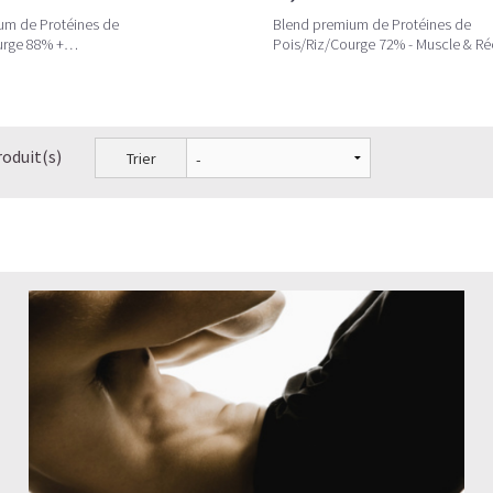
um de Protéines de
Blend premium de Protéines de
urge 88% +
Pois/Riz/Courge 72% - Muscle & Ré
biotiques/Minéraux
active
roduit(s)
Trier