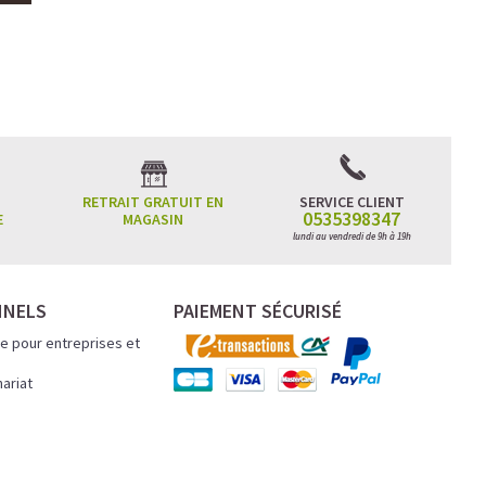
RETRAIT GRATUIT EN
SERVICE CLIENT
0535398347
E
MAGASIN
lundi au vendredi de 9h à 19h
NNELS
PAIEMENT SÉCURISÉ
e pour entreprises et
nariat