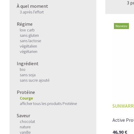
3 p
À quel moment
3.après l'effort
Régime
Nouveau
low carb
sans gluten
sans lactose
végétalien
végétarien
Ingrédient
bio
sans soja
sans sucre ajouté
Protéine
Courge
afficher tous les produits Protéine
SUNWARR
Saveur
Active Pro
chocolat
nature
46,90 €
vanille