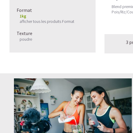
Blend premi
Format
Pois/Riz/Co
1kg
Enzymes/Pro
afficher tous les produits Format
Texture
poudre
3 p