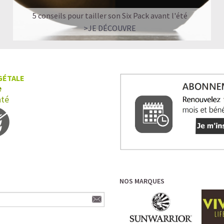
5 conseils pour tailler son Six Pack avant l'été
>JE DÉCOUVRE
GÉTALE
e
nté
NOS MARQUES