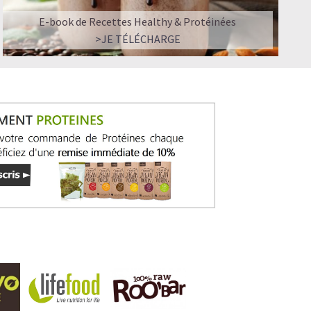
E-book de Recettes Healthy & Protéinées
>JE TÉLÉCHARGE