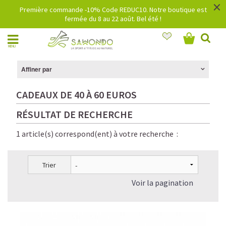
×
Première commande -10% Code REDUC10. Notre boutique est
fermée du 8 au 22 août. Bel été !
MENU
Affiner par
CADEAUX DE 40 À 60 EUROS
RÉSULTAT DE RECHERCHE
1 article(s) correspond(ent) à votre recherche :
Trier
Voir la pagination