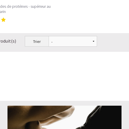
des de protéines - supérieur au
arin
roduit(s)
Trier