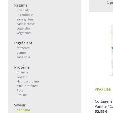
1 p
Régime
low carb
microbiote
sans gluten
sans lactose
végétalien
végétarien
Ingrédient
fermenté
germé
sans soja
Protéine
Chanvre
Glycine
Hydroxyproline
Multi-protéines
VIVO LIFE
Pois
Proline
Collagène 
Saveur
Vanille / 
cannelle
52,99 €