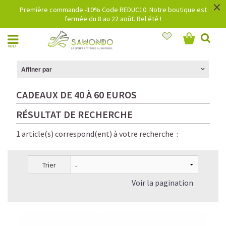
×
Première commande -10% Code REDUC10. Notre boutique est
fermée du 8 au 22 août. Bel été !
MENU
Affiner par
CADEAUX DE 40 À 60 EUROS
RÉSULTAT DE RECHERCHE
1 article(s) correspond(ent) à votre recherche :
Trier
Voir la pagination