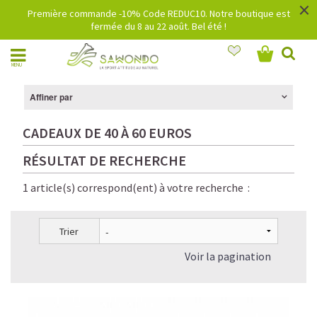
×
Première commande -10% Code REDUC10. Notre boutique est
fermée du 8 au 22 août. Bel été !
MENU
Affiner par
CADEAUX DE 40 À 60 EUROS
RÉSULTAT DE RECHERCHE
1 article(s) correspond(ent) à votre recherche :
Trier
Voir la pagination