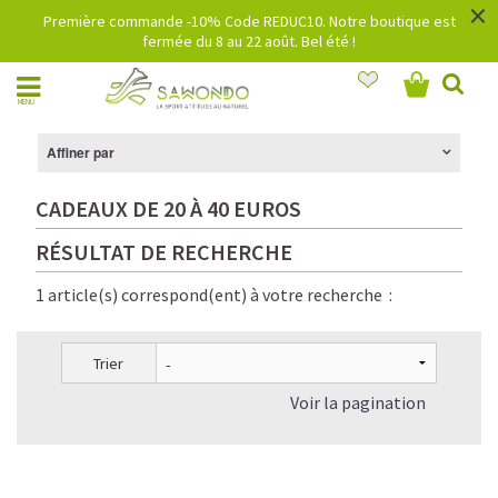
×
Première commande -10% Code REDUC10. Notre boutique est
fermée du 8 au 22 août. Bel été !
MENU
Affiner par
CADEAUX DE 20 À 40 EUROS
RÉSULTAT DE RECHERCHE
1 article(s) correspond(ent) à votre recherche :
Trier
Voir la pagination