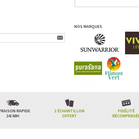
LA PROTÉINE DE POIS BIO,
MUSCULATION
NOS MARQUES
VRAISON RAPIDE
1 ÉCHANTILLON
FIDÉLITÉ
24/48H
OFFERT
RÉCOMPENSÉ
La
proteine de pois
biologique
est issu
réduits en poudre. Le pois apporte une 