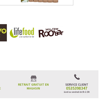
 L'ACCÉLÉRATEUR DE VOTRE
RETRAIT GRATUIT EN
SERVICE CLIENT
0535398347
E
MAGASIN
lundi au vendredi de 9h à 19h
e de pois jaunes garantis sans pesticides, déshydratés et
quantité impressionnante de protéines (84%) d'excellente