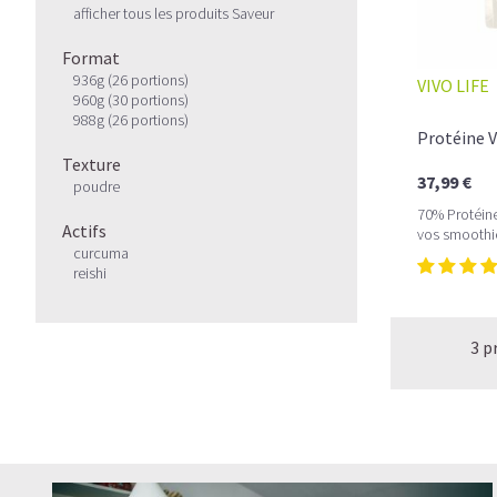
afficher tous les produits Saveur
Format
936g (26 portions)
VIVO LIFE
960g (30 portions)
988g (26 portions)
Protéine V
Texture
37,99 €
poudre
70% Protéine
Actifs
vos smoothi
curcuma
reishi
3 p