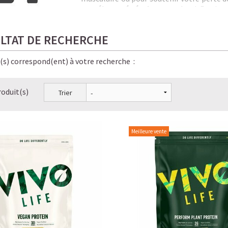
protéines végétales premium
! Par leu
savoir botanique et technologie modern
tout en préservant votre santé. A la diff
LTAT DE RECHERCHE
protéine animale difficile à digérer.
Partan
est issue de vaches traitées sous hormones 
végétales plus saines. On se tournera al
e(s) correspond(ent) à votre recherche :
plusieurs variantes de meilleur rapport q
citrouille, tournesol etc...
roduit(s)
Trier
Meilleure vente