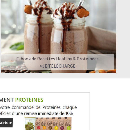
E-book de Recettes Healthy & Protéinées
>JE TÉLÉCHARGE
rtent des protéines complètes d'excellente qualité, elles
nutriments précieux tels que les omégas 3, vitamines B, E
Ce véritable superaliment est un trésor de la nature et
 végétariens et personnes intolérantes au lactose. Avec 50%
o
est idéal pour favoriser la régénération de vos muscles et
 Sa richesse nutritive exceptionnelle, alliée à son goût
vilégié par les sportifs.