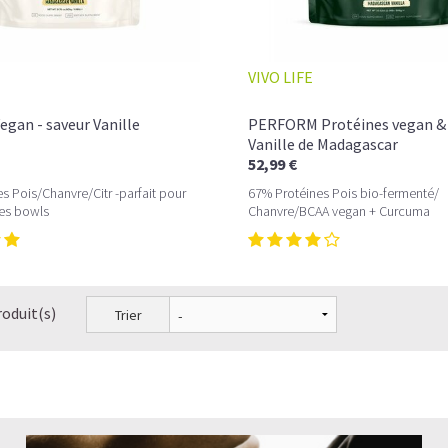
VIVO LIFE
L
es
proteine vegan bio
sous forme de
classique ne permet pas de couvrir des be
egan - saveur Vanille
PERFORM Protéines vegan &
une source de protéine supplémentaire d
Vanille de Madagascar
partir de graines, oléagineux, céréales ou
52,99 €
de protéines sans avoir autant de glucides
s Pois/Chanvre/Citr -parfait pour
67% Protéines Pois bio-fermenté/
es bowls
Chanvre/BCAA vegan + Curcuma
Vous n'avez pas encore testé nos produ
proteine vegan
les plus populaires et aux
LA PROTÉINE DE CHANV
roduit(s)
Trier
QUOTIDIEN