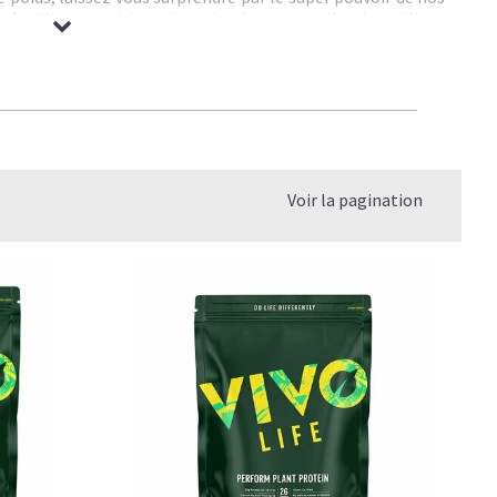
r équilibre nutritionnel optimal, notre collection alliant
e vous accompagnera efficacement dans vos performances
érence de la whey, celles-ci ne contiennent ni lactose ni
t aussi du constat que la majorité de la production de lait
et antibiotiques, il convient de privilégier des alternatives
ors vers l'option de la
proteine vegetale bio
qui offre
ualité/prix : pois, chanvre, riz, soja, cacahuète, amande,
Voir la pagination