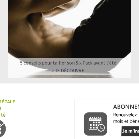
5 conseils pour tailler son Six Pack avant l'été
>JE DÉCOUVRE
Non seulement les graines de chanvre appo
sont aussi extrêmement bien pourvues en 
et minéraux fer, magnésium, phosphore. 
GÉTALE
constitue un des meilleurs choix pour les
e
de protéines, la
protéine de
chanvre bi
nté
augmenter leur volume et leur puissance.
délicieux de noisette, en fait un aliment pri