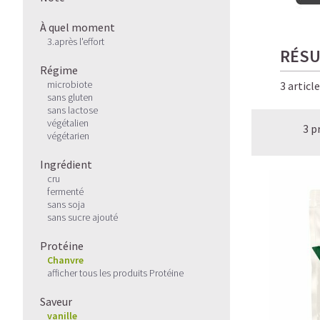
À quel moment
3.après l'effort
RÉSU
Régime
microbiote
3 articl
sans gluten
sans lactose
végétalien
3 p
végétarien
Ingrédient
cru
fermenté
sans soja
sans sucre ajouté
Protéine
Chanvre
afficher tous les produits Protéine
Saveur
vanille