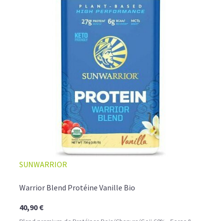
COMMENT LES UTILISER? QUEL DOSAGE?
Faciles et rapides à consommer, à diluer dans un shaker
comme
boisson protéinée
ou bien incorporées dans des
crêpes ou des pancakes, les
proteine vegetale en
poudre
deviendront vos alliées santé au quotidien, à
raison d'une à trois
doses par jour, associée à une
alimentation variée et équilibrée.
SUNWARRIOR
Warrior Blend Protéine Vanille Bio
40,90 €