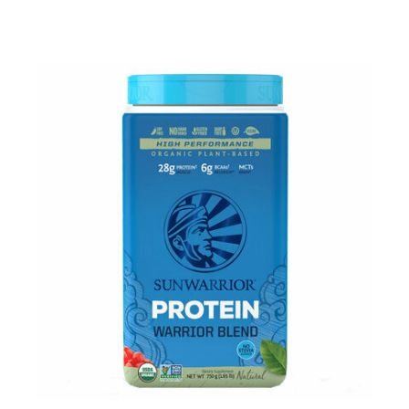
QUELLE PROTÉINE VÉGÉTALE EN POUDRE
CHOISIR?
Il est délicat de vous orienter vers une protéine plus
qu’une autre sachant qu'en matière de nutrition
sportive, un produit peut convenir à une personne et pas
à une autre, que les goûts et préférences restent des
choix personnels. Le meilleur conseil serait de varier et
d'alterner vos sources de protéines. Nous vous
recommandons les
poudre proteine vegan
bio avec un
taux minimum de 70% en post training et celles à
40/60% pour les encas le matin, à 16H ou comme
substitut de repas. Les mélanges multi-sources ont un
meilleur ratio en acides aminés et
leur
synergie vous
permet de bénéficier d'un aminogramme complet et