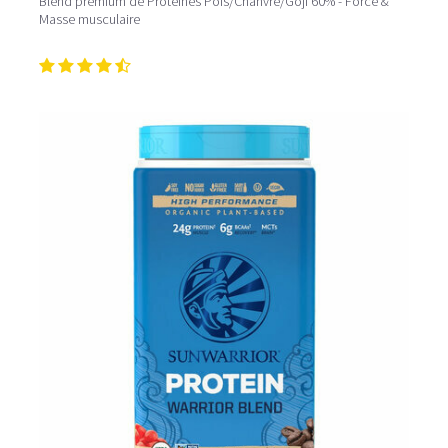
Blend premium de Protéines Pois/Chanvre/Goji 60% - Force &
Masse musculaire
Pour un effet optimal sur la récupération après l'effort,
consommez votre
shaker protéiné
dans l’heure qui suit
la séance d’entraînement. Dans le cadre d’une perte de
poids, la protéine peut intervenir en tant que collation à
11h et 16h. Comment mieux les savourer? Mixez les
protéines poudres
avec des fruits et légumes et du lait
végétal, vous obtiendrez ainsi un délicieux
smoothie