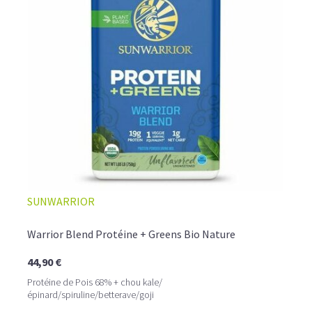
provoquer des ballonnements.
Le pois est la plus
hypoallergénique de toutes les
protéines poudres
.
C'est également une protéine anti-catabolique très
intéressante pour la perte de graisses.
LA PROTÉINE DE RIZ BIO, UNE VARIANTE SANS
GLUTEN À DÉCOUVRIR
La
proteine riz
provient de grains entiers de riz complet
biologique et contient 82% de protéines. Après votre
entraînement, préparez vous un délicieux shaker riche en
protéines vegan bio, qui vous apportera l'ensemble des
acides aminés essentiels à la reconstruction de votre
masse musculaire.
SUNWARRIOR
Warrior Blend Protéine + Greens Bio Nature
44,90 €
Protéine de Pois 68% + chou kale/
épinard/spiruline/betterave/goji