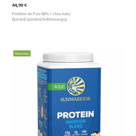
44,90 €
Protéine de Pois 68% + chou kale/
épinard/spiruline/betterave/goji
Nouveau