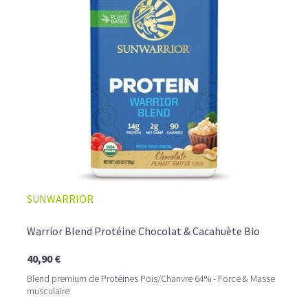
provoquer des ballonnements.
Le pois est la plus
hypoallergénique de toutes les
protéines poudres
.
C'est également une protéine anti-catabolique très
intéressante pour la perte de graisses.
LA PROTÉINE DE RIZ BIO, UNE VARIANTE SANS
GLUTEN À DÉCOUVRIR
La
proteine riz
provient de grains entiers de riz complet
biologique et contient 82% de protéines. Après votre
entraînement, préparez vous un délicieux shaker riche en
protéines vegan bio, qui vous apportera l'ensemble des
acides aminés essentiels à la reconstruction de votre
masse musculaire.
SUNWARRIOR
Warrior Blend Protéine Chocolat & Cacahuète Bio
40,90 €
Blend premium de Protéines Pois/Chanvre 64% - Force & Masse
musculaire