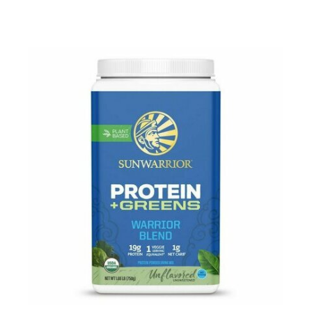
QUELLE PROTÉINE VÉGÉTALE EN POUDRE
CHOISIR?
Il est délicat de vous orienter vers une protéine plus
qu’une autre sachant qu'en matière de nutrition
sportive, un produit peut convenir à une personne et pas
à une autre, que les goûts et préférences restent des
choix personnels. Le meilleur conseil serait de varier et
d'alterner vos sources de protéines. Nous vous
recommandons les
poudre proteine vegan
bio avec un
taux minimum de 70% en post training et celles à
40/60% pour les encas le matin, à 16H ou comme
substitut de repas. Les mélanges multi-sources ont un
meilleur ratio en acides aminés et
leur
synergie vous
permet de bénéficier d'un aminogramme complet et