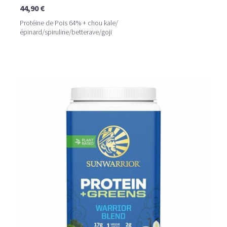
44,90 €
Protéine de Pois 64% + chou kale/
épinard/spiruline/betterave/goji