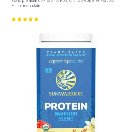
Blend premium de Protéines Pois/Chanvre/Goji 64%- Force &
Masse musculaire
Pour un effet optimal sur la récupération après l'effort,
consommez votre
shaker protéiné
dans l’heure qui suit
la séance d’entraînement. Dans le cadre d’une perte de
poids, la protéine peut intervenir en tant que collation à
11h et 16h. Comment mieux les savourer? Mixez les
protéines poudres
avec des fruits et légumes et du lait
végétal, vous obtiendrez ainsi un délicieux
smoothie