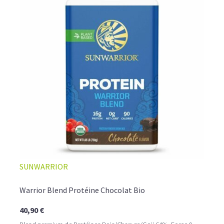
COMMENT LES UTILISER? QUEL DOSAGE?
Faciles et rapides à consommer, à diluer dans un shaker
comme
boisson protéinée
ou bien incorporées dans des
crêpes ou des pancakes, les
proteine vegetale en
poudre
deviendront vos alliées santé au quotidien, à
raison d'une à trois
doses par jour, associée à une
alimentation variée et équilibrée.
SUNWARRIOR
Warrior Blend Protéine Chocolat Bio
40,90 €