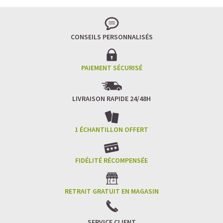
CONSEILS PERSONNALISÉS
PAIEMENT SÉCURISÉ
QUELLE PROTÉINE VÉGÉTALE EN POUDRE
CHOISIR?
LIVRAISON RAPIDE 24/48H
Il est délicat de vous orienter vers une protéine plus
qu’une autre sachant qu'en matière de nutrition
1 ÉCHANTILLON OFFERT
sportive, un produit peut convenir à une personne et pas
à une autre, que les goûts et préférences restent des
choix personnels. Le meilleur conseil serait de varier et
d'alterner vos sources de protéines. Nous vous
FIDÉLITÉ RÉCOMPENSÉE
recommandons les
poudre proteine vegan
bio avec un
taux minimum de 70% en post training et celles à
40/60% pour les encas le matin, à 16H ou comme
RETRAIT GRATUIT EN MAGASIN
substitut de repas. Les mélanges multi-sources ont un
meilleur ratio en acides aminés et
leur
synergie vous
permet de bénéficier d'un aminogramme complet et
SERVICE CLIENT