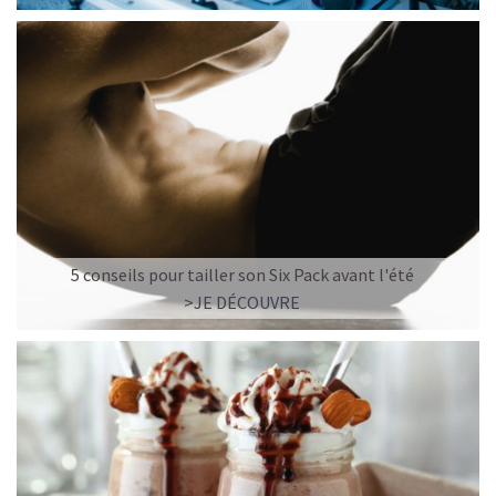
précieux tels que les omégas 3, vitamines B, E et
minéraux fer, magnésium, phosphore. Ce véritable
superaliment est un trésor de la nature et constitue un
des meilleurs choix pour les végétariens et personnes
intolérantes au lactose. Avec 50% de protéines, la
protéine de
chanvre bio
est idéal pour favoriser la
régénération de vos muscles et augmenter leur volume
et leur puissance. Sa richesse nutritive exceptionnelle,
alliée à son goût délicieux de noisette, en fait un aliment
privilégié par les sportifs.
LA PROTÉINE DE POIS BIO, L'ACCÉLÉRATEUR DE
5 conseils pour tailler son Six Pack avant l'été
VOTRE MUSCULATION
>JE DÉCOUVRE