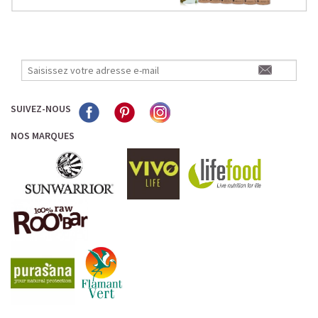
provoquer des ballonnements.
Le pois est la plus
hypoallergénique de toutes les
protéines poudres
.
C'est également une protéine anti-catabolique très
intéressante pour la perte de graisses.
LA PROTÉINE DE RIZ BIO, UNE VARIANTE SANS
GLUTEN À DÉCOUVRIR
SUIVEZ-NOUS
La
proteine riz
provient de grains entiers de riz complet
NOS MARQUES
biologique et contient 82% de protéines. Après votre
entraînement, préparez vous un délicieux shaker riche en
protéines vegan bio, qui vous apportera l'ensemble des
acides aminés essentiels à la reconstruction de votre
masse musculaire.