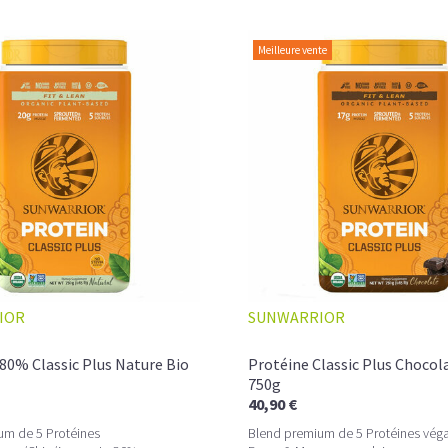
bénéficier d'un aminogramme complet et 
Meilleure vente
QUELS SONT LES BÉNÉFI
VÉGÉTALES POUDRE BIO?
- Favoriser le
renforcement musculaire
protéines poudres bio
permettent de réu
une façon très efficace de lutter contre 
-
Performance et récupération :
nos complem
séance de sport et à recharger les ré
efficacement contre la fatigue musculaire
-
Minceur et sèche :
retrouvez une silhou
IOR
SUNWARRIOR
sensation de satiété et préviennent la font
80% Classic Plus Nature Bio
Protéine Classic Plus Chocol
750g
40,90 €
um de 5 Protéines
Blend premium de 5 Protéines vég