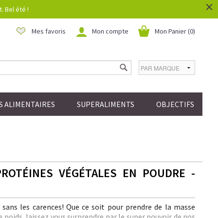
×
 Bel été !
Mes favoris
Mon compte
Mon Panier (
0
)
 ALIMENTAIRES
SUPERALIMENTS
OBJECTIFS
PROTÉINES VÉGÉTALES EN POUDRE -
e sans les carences! Que ce soit pour prendre de la masse
 poids, laissez vous surprendre par le super pouvoir de nos