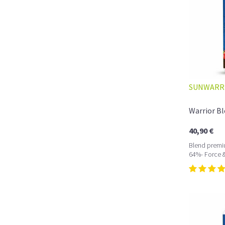
SUNWARR
Warrior Bl
40,90 €
Blend premi
64%- Force 