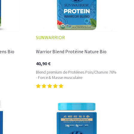
SUNWARRIOR
ens Bio
Warrior Blend Protéine Nature Bio
40,90 €
Blend premium de Protéines Pois/Chanvre 76%
- Force & Masse musculaire
rtent des protéines complètes d'excellente qualité, elles
nutriments précieux tels que les omégas 3, vitamines B, E
Ce véritable superaliment est un trésor de la nature et
 végétariens et personnes intolérantes au lactose. Avec 50%
o
est idéal pour favoriser la régénération de vos muscles et
 Sa richesse nutritive exceptionnelle, alliée à son goût
vilégié par les sportifs.