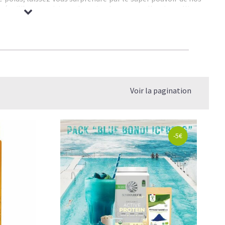
r équilibre nutritionnel optimal, notre collection alliant
e vous accompagnera efficacement dans vos performances
érence de la whey, celles-ci ne contiennent ni lactose ni
t aussi du constat que la majorité de la production de lait
et antibiotiques, il convient de privilégier des alternatives
ors vers l'option de la
proteine vegetale bio
qui offre
ualité/prix : pois, chanvre, riz, soja, cacahuète, amande,
Voir la pagination
-5€