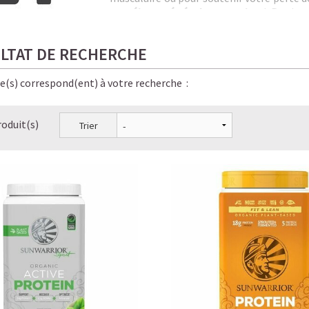
protéines végétales premium
! Par leu
savoir botanique et technologie modern
tout en préservant votre santé. A la diff
LTAT DE RECHERCHE
protéine animale difficile à digérer.
Partan
est issue de vaches traitées sous hormones 
végétales plus saines. On se tournera al
le(s) correspond(ent) à votre recherche :
plusieurs variantes de meilleur rapport q
citrouille, tournesol etc...
roduit(s)
Trier