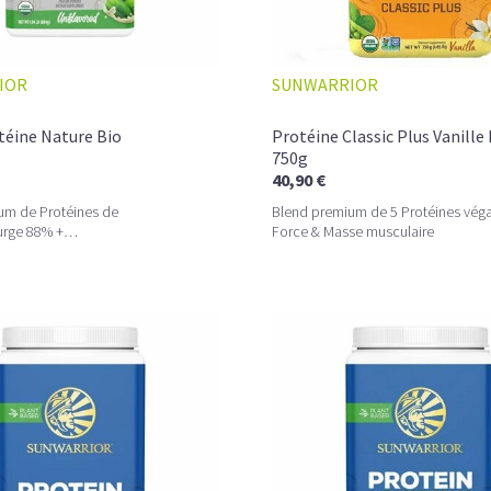
IOR
SUNWARRIOR
L
es
proteine vegan bio
sous forme de
classique ne permet pas de couvrir des be
téine Nature Bio
Protéine Classic Plus Vanille
une source de protéine supplémentaire d
750g
partir de graines, oléagineux, céréales ou
40,90 €
de protéines sans avoir autant de glucides
um de Protéines de
Blend premium de 5 Protéines vég
urge 88% +
Force & Masse musculaire
Vous n'avez pas encore testé nos produ
biotiques/Minéraux
proteine vegan
les plus populaires et aux
LA PROTÉINE DE CHANV
QUOTIDIEN