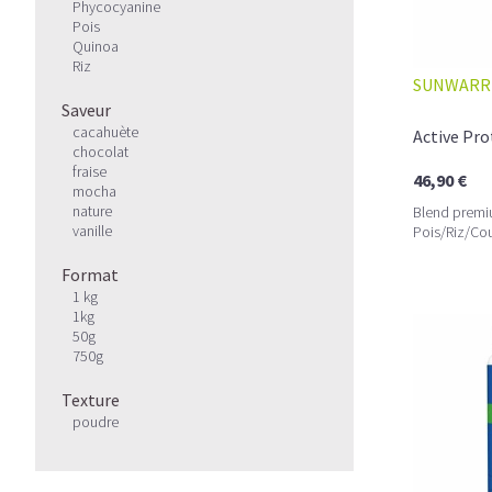
Phycocyanine
Pois
Quinoa
Riz
SUNWARR
Saveur
cacahuète
Active Pro
chocolat
fraise
46,90 €
mocha
nature
Blend premi
vanille
Pois/Riz/Co
Enzymes/Pro
Format
1 kg
1kg
50g
750g
Texture
poudre