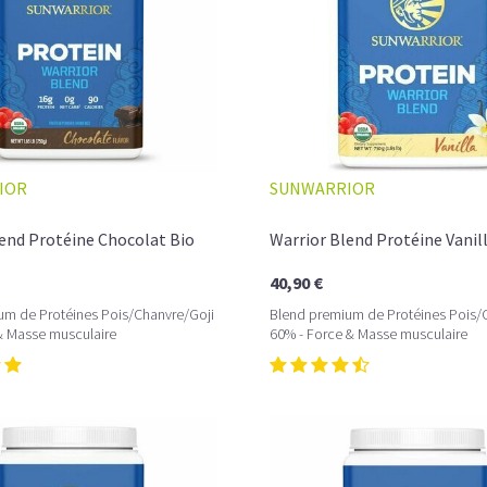
LA PROTÉINE DE POIS BIO,
MUSCULATION
IOR
SUNWARRIOR
end Protéine Chocolat Bio
Warrior Blend Protéine Vanil
40,90 €
um de Protéines Pois/Chanvre/Goji
Blend premium de Protéines Pois/
& Masse musculaire
60% - Force & Masse musculaire
La
proteine de pois
biologique
est issu
réduits en poudre. Le pois apporte une 