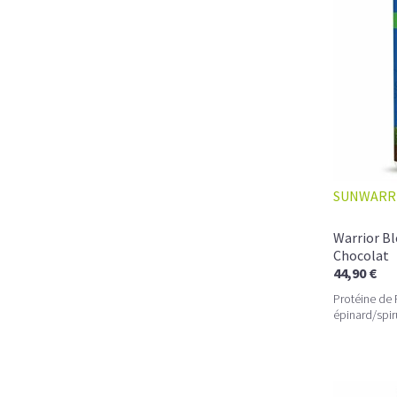
SUNWARR
Warrior Bl
Chocolat
44,90 €
Protéine de 
épinard/spir