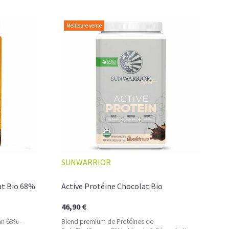
d'un apport optimum en BCAA d'origine végétale
.
Meilleure vente
CES NUTRITIONNELS DES PROTÉINES
: associées à des exercices physiques réguliers, nos
ssir une prise de masse rapide. La musculation est aussi
l'ostéoporose, notamment lorsque l'âge avance.
ents proteines bio vous aident à vous booster avant une
serves de protéiques après l'entraînement en luttant
.
ette tonique! Nos poudres hyperprotéinées favorisent la
SUNWARRIOR
e musculaire lors d'un régime restrictif.
at Bio 68%
Active Protéine Chocolat Bio
46,90 €
an 68% -
Blend premium de Protéines de