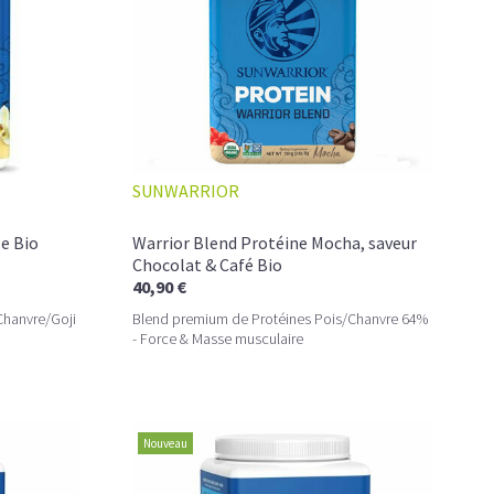
 L'ACCÉLÉRATEUR DE VOTRE
SUNWARRIOR
le Bio
Warrior Blend Protéine Mocha, saveur
Chocolat & Café Bio
40,90 €
Chanvre/Goji
Blend premium de Protéines Pois/Chanvre 64%
- Force & Masse musculaire
Nouveau
e de pois jaunes garantis sans pesticides, déshydratés et
quantité impressionnante de protéines (84%) d'excellente