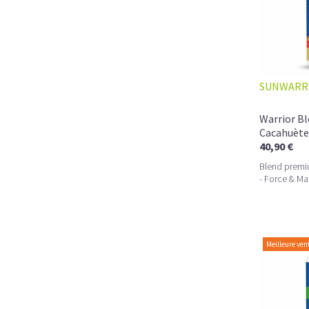
SUNWARR
Warrior B
Cacahuète
40,90 €
Blend premi
- Force & Ma
Meilleure ven