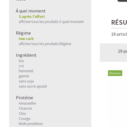
À quel moment
3.après l'effort
RÉSU
afficher tous les produits À quel moment
Régime
19 artic
low carb
afficher tous les produits Régime
19 p
Ingrédient
bio
cru
fermenté
Nouveau
germé
sans soja
sans sucre ajouté
Protéine
Amaranthe
Chanvre
Chia
Courge
Multi-protéines