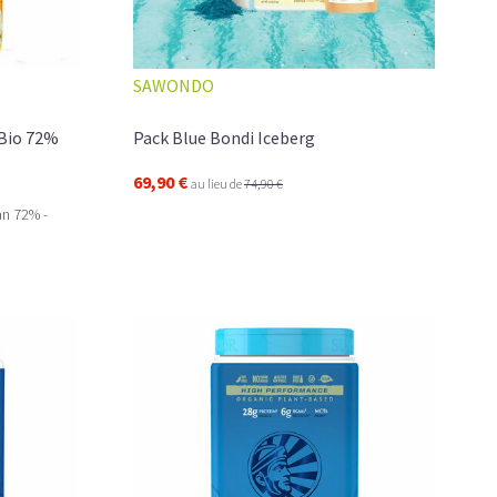
SAWONDO
 poudre
peuvent servir de complément si l'alimentation
soins importants en protéines ou si vous souhaitez intégrer
 Bio 72%
Pack Blue Bondi Iceberg
ans votre régime pour un meilleur équilibre. Produites à
 légumineuses,
e
lles ont l'avantage d'apporter un taux élevé
69,90 €
au lieu de
74,90 €
 ou de lipides que dans les aliments courants.
an 72% -
its et vous hésitez? Zoom sur le top trois des
poudre
 multiples bienfaits.
RE BIO, VOTRE ATOUT SANTÉ AU