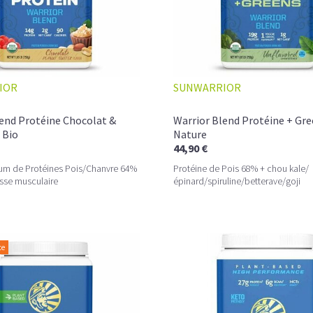
IOR
SUNWARRIOR
lend Protéine Chocolat &
Warrior Blend Protéine + Gre
 Bio
Nature
44,90 €
um de Protéines Pois/Chanvre 64%
Protéine de Pois 68% + chou kale/
sse musculaire
épinard/spiruline/betterave/goji
Non seulement les graines de chanvre appo
sont aussi extrêmement bien pourvues en 
et minéraux fer, magnésium, phosphore. 
constitue un des meilleurs choix pour les
de protéines, la
protéine de
chanvre bi
te
augmenter leur volume et leur puissance.
délicieux de noisette, en fait un aliment pri