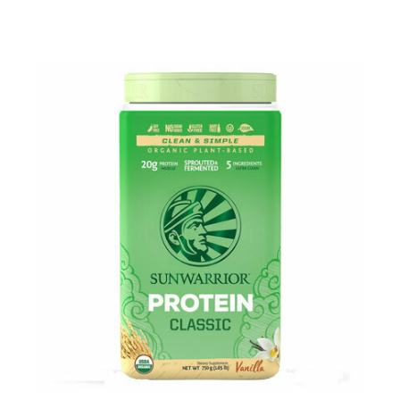
QUELLE PROTÉINE VÉGÉTALE EN POUDRE
CHOISIR?
Il est délicat de vous orienter vers une protéine plus
qu’une autre sachant qu'en matière de nutrition
sportive, un produit peut convenir à une personne et pas
à une autre, que les goûts et préférences restent des
choix personnels. Le meilleur conseil serait de varier et
d'alterner vos sources de protéines. Nous vous
recommandons les
poudre proteine vegan
bio avec un
taux minimum de 70% en post training et celles à
40/60% pour les encas le matin, à 16H ou comme
substitut de repas. Les mélanges multi-sources ont un
meilleur ratio en acides aminés et
leur
synergie vous
permet de bénéficier d'un aminogramme complet et