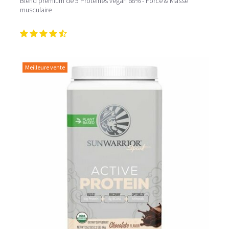
Blend premium de 5 Protéines végan 68% - Force & Masse
musculaire
Meilleure vente
Pour un effet optimal sur la récupération après l'effort,
consommez votre
shaker protéiné
dans l’heure qui suit
la séance d’entraînement. Dans le cadre d’une perte de
poids, la protéine peut intervenir en tant que collation à
11h et 16h. Comment mieux les savourer? Mixez les
protéines poudres
avec des fruits et légumes et du lait
végétal, vous obtiendrez ainsi un délicieux
smoothie