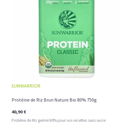
provoquer des ballonnements.
Le pois est la plus
hypoallergénique de toutes les
protéines poudres
.
C'est également une protéine anti-catabolique très
intéressante pour la perte de graisses.
LA PROTÉINE DE RIZ BIO, UNE VARIANTE SANS
GLUTEN À DÉCOUVRIR
La
proteine riz
provient de grains entiers de riz complet
biologique et contient 82% de protéines. Après votre
entraînement, préparez vous un délicieux shaker riche en
protéines vegan bio, qui vous apportera l'ensemble des
acides aminés essentiels à la reconstruction de votre
masse musculaire.
SUNWARRIOR
Protéine de Riz Brun Nature Bio 80% 750g
40,90 €
Protéine de Riz germé 80% pour vos recettes sans sucre