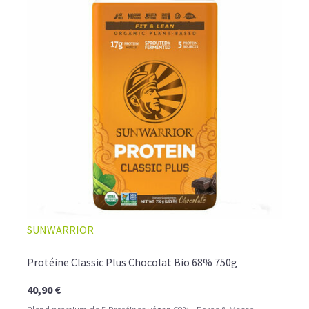
COMMENT LES UTILISER? QUEL DOSAGE?
Faciles et rapides à consommer, à diluer dans un shaker
comme
boisson protéinée
ou bien incorporées dans des
crêpes ou des pancakes, les
proteine vegetale en
poudre
deviendront vos alliées santé au quotidien, à
raison d'une à trois
doses par jour, associée à une
alimentation variée et équilibrée.
SUNWARRIOR
Protéine Classic Plus Chocolat Bio 68% 750g
40,90 €