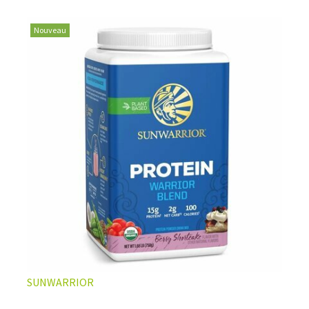
vegan
les plus populaires et aux multiples bienfaits.
Nouveau
LA PROTÉINE DE CHANVRE BIO, VOTRE ATOUT
SANTÉ AU QUOTIDIEN
Non seulement les graines de chanvre apportent des
SUNWARRIOR
protéines complètes d'excellente qualité, elles sont
aussi extrêmement bien pourvues en nutriments