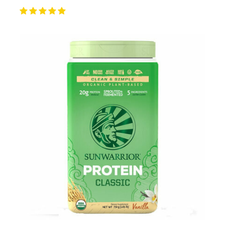
QUELLE PROTÉINE VÉGÉTALE EN POUDRE
CHOISIR?
Il est délicat de vous orienter vers une protéine plus
qu’une autre sachant qu'en matière de nutrition
sportive, un produit peut convenir à une personne et pas
à une autre, que les goûts et préférences restent des
choix personnels. Le meilleur conseil serait de varier et
d'alterner vos sources de protéines. Nous vous
recommandons les
poudre proteine vegan
bio avec un
taux minimum de 70% en post training et celles à
40/60% pour les encas le matin, à 16H ou comme
substitut de repas. Les mélanges multi-sources ont un
meilleur ratio en acides aminés et
leur
synergie vous
permet de bénéficier d'un aminogramme complet et