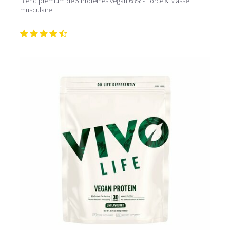
Blend premium de 5 Protéines végan 68% - Force & Masse
musculaire
Pour un effet optimal sur la récupération après l'effort,
consommez votre
shaker protéiné
dans l’heure qui suit
la séance d’entraînement. Dans le cadre d’une perte de
poids, la protéine peut intervenir en tant que collation à
11h et 16h. Comment mieux les savourer? Mixez les
protéines poudres
avec des fruits et légumes et du lait
végétal, vous obtiendrez ainsi un délicieux
smoothie