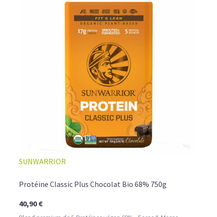
COMMENT LES UTILISER? QUEL DOSAGE?
Faciles et rapides à consommer, à diluer dans un shaker
comme
boisson protéinée
ou bien incorporées dans des
crêpes ou des pancakes, les
proteine vegetale en
poudre
deviendront vos alliées santé au quotidien, à
raison d'une à trois
doses par jour, associée à une
alimentation variée et équilibrée.
SUNWARRIOR
Protéine Classic Plus Chocolat Bio 68% 750g
40,90 €