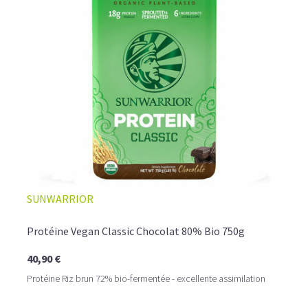
provoquer des ballonnements.
Le pois est la plus
hypoallergénique de toutes les
protéines poudres
.
C'est également une protéine anti-catabolique très
intéressante pour la perte de graisses.
LA PROTÉINE DE RIZ BIO, UNE VARIANTE SANS
GLUTEN À DÉCOUVRIR
La
proteine riz
provient de grains entiers de riz complet
biologique et contient 82% de protéines. Après votre
entraînement, préparez vous un délicieux shaker riche en
protéines vegan bio, qui vous apportera l'ensemble des
acides aminés essentiels à la reconstruction de votre
masse musculaire.
SUNWARRIOR
Protéine Vegan Classic Chocolat 80% Bio 750g
40,90 €
Protéine Riz brun 72% bio-fermentée - excellente assimilation