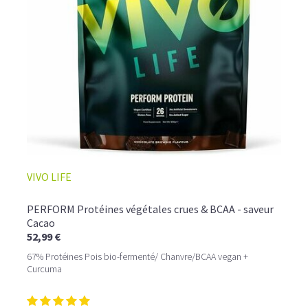
VIVO LIFE
PERFORM Protéines végétales crues & BCAA - saveur
Cacao
52,99 €
67% Protéines Pois bio-fermenté/ Chanvre/BCAA vegan +
Curcuma