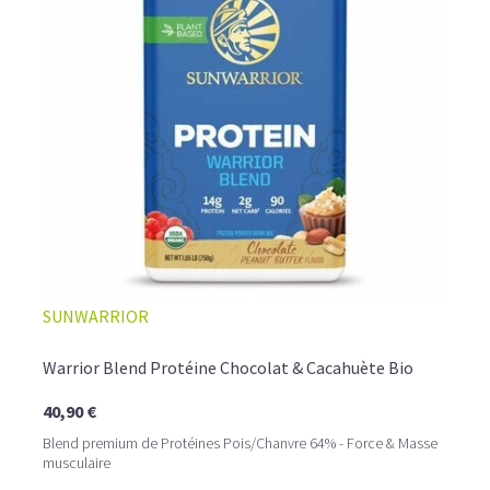
provoquer des ballonnements.
Le pois est la plus
hypoallergénique de toutes les
protéines poudres
.
C'est également une protéine anti-catabolique très
intéressante pour la perte de graisses.
LA PROTÉINE DE RIZ BIO, UNE VARIANTE SANS
GLUTEN À DÉCOUVRIR
La
proteine riz
provient de grains entiers de riz complet
biologique et contient 82% de protéines. Après votre
entraînement, préparez vous un délicieux shaker riche en
protéines vegan bio, qui vous apportera l'ensemble des
acides aminés essentiels à la reconstruction de votre
masse musculaire.
SUNWARRIOR
Warrior Blend Protéine Chocolat & Cacahuète Bio
40,90 €
Blend premium de Protéines Pois/Chanvre 64% - Force & Masse
musculaire