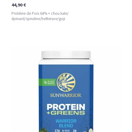
44,90 €
Protéine de Pois 64% + chou kale/
épinard/spiruline/betterave/goji