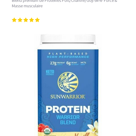
Blend premium de Protéines Pois/Chanvre/Goji 64%- Force &
Masse musculaire
Pour un effet optimal sur la récupération après l'effort,
consommez votre
shaker protéiné
dans l’heure qui suit
la séance d’entraînement. Dans le cadre d’une perte de
poids, la protéine peut intervenir en tant que collation à
11h et 16h. Comment mieux les savourer? Mixez les
protéines poudres
avec des fruits et légumes et du lait
végétal, vous obtiendrez ainsi un délicieux
smoothie