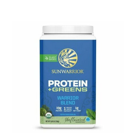
QUELLE PROTÉINE VÉGÉTALE EN POUDRE
CHOISIR?
Il est délicat de vous orienter vers une protéine plus
qu’une autre sachant qu'en matière de nutrition
sportive, un produit peut convenir à une personne et pas
à une autre, que les goûts et préférences restent des
choix personnels. Le meilleur conseil serait de varier et
d'alterner vos sources de protéines. Nous vous
recommandons les
poudre proteine vegan
bio avec un
taux minimum de 70% en post training et celles à
40/60% pour les encas le matin, à 16H ou comme
substitut de repas. Les mélanges multi-sources ont un
meilleur ratio en acides aminés et
leur
synergie vous
permet de bénéficier d'un aminogramme complet et