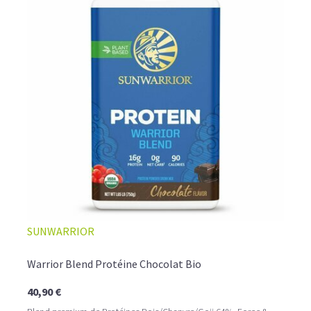
COMMENT LES UTILISER? QUEL DOSAGE?
Faciles et rapides à consommer, à diluer dans un shaker
comme
boisson protéinée
ou bien incorporées dans des
crêpes ou des pancakes, les
proteine vegetale en
poudre
deviendront vos alliées santé au quotidien, à
raison d'une à trois
doses par jour, associée à une
alimentation variée et équilibrée.
SUNWARRIOR
Warrior Blend Protéine Chocolat Bio
40,90 €