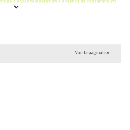
 séchage à basse température + absence de contaminants
Voir la pagination