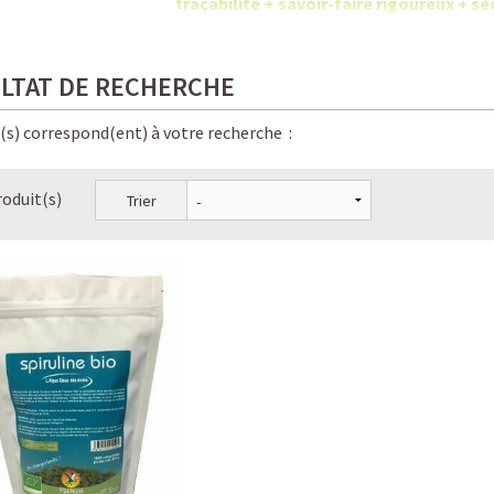
traçabilité + savoir-faire rigoureux +
chimiques.
LTAT DE RECHERCHE
e(s) correspond(ent) à votre recherche :
roduit(s)
Trier