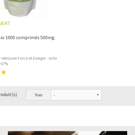
VERT
 Bio 1000 comprimés 500mg
 retrouver Force et Energie - riche
s 67%
roduit(s)
Trier