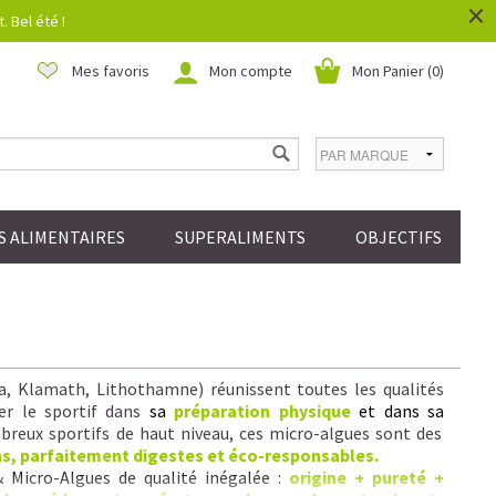
×
 Bel été !
Mes favoris
Mon compte
Mon Panier (
0
)
 ALIMENTAIRES
SUPERALIMENTS
OBJECTIFS
la, Klamath, Lithothamne) réunissent toutes les qualités
er le sportif dans
sa
préparation physique
et dans sa
reux sportifs de haut niveau, ces micro-algues sont des
ns, parfaitement digestes et éco-responsables.
& Micro-Algues de qualité inégalée :
origine + pureté +