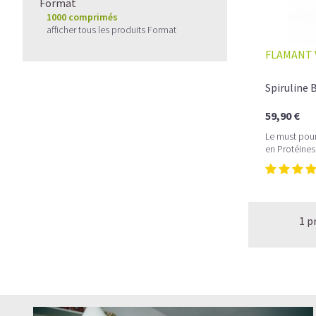
Format
1000 comprimés
afficher tous les produits Format
FLAMANT 
Spiruline
59,90 €
Le must pour
en Protéine
1 p