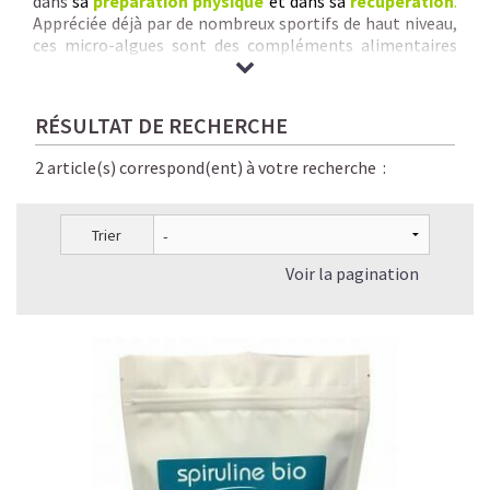
dans
sa
préparation physique
et dans sa
récupération
.
Appréciée déjà par de nombreux sportifs de haut niveau,
ces micro-algues sont des compléments alimentaires
naturels, sains, parfaitement digestes et éco-
responsables.
Nous vous garantissons
des Spirulines & Micro-Algues de
RÉSULTAT DE RECHERCHE
qualité inégalée :
origine + pureté + traçabilité +
savoir-faire rigoureux + séchage à basse
2 article(s) correspond(ent) à votre recherche :
température + absence de contaminants chimiques.
Trier
Voir la pagination