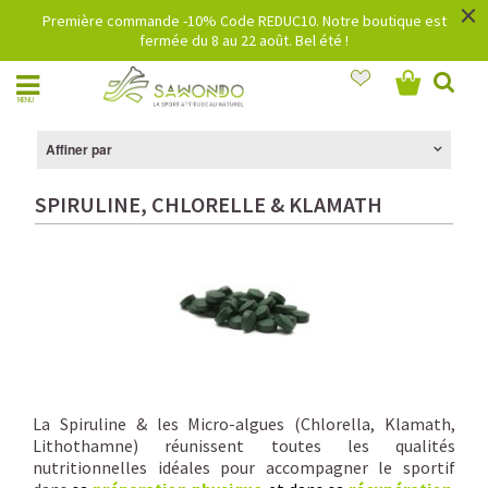
×
Première commande -10% Code REDUC10. Notre boutique est
fermée du 8 au 22 août. Bel été !
MENU
Affiner par
SPIRULINE, CHLORELLE & KLAMATH
La Spiruline & les Micro-algues (Chlorella, Klamath,
Lithothamne) réunissent toutes les qualités
nutritionnelles idéales pour accompagner le sportif