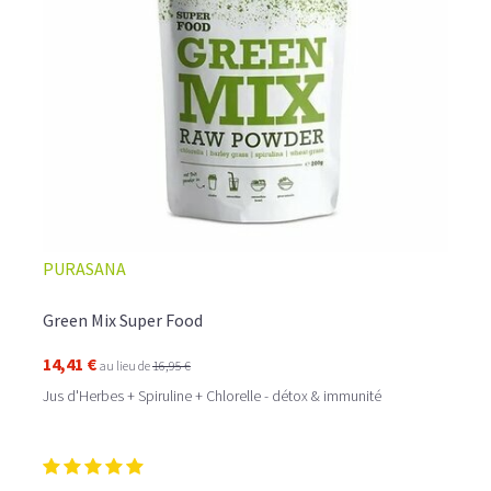
PURASANA
Green Mix Super Food
14,41 €
au lieu de
16,95 €
Jus d'Herbes + Spiruline + Chlorelle - détox & immunité