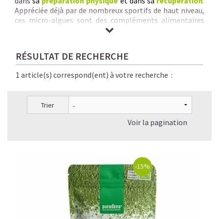
dans
sa
préparation physique
et dans sa
récupération
.
Appréciée déjà par de nombreux sportifs de haut niveau,
ces micro-algues sont des compléments alimentaires
naturels, sains, parfaitement digestes et éco-
responsables.
Nous vous garantissons
des Spirulines & Micro-Algues de
RÉSULTAT DE RECHERCHE
qualité inégalée :
origine + pureté + traçabilité +
savoir-faire rigoureux + séchage à basse
1 article(s) correspond(ent) à votre recherche :
température + absence de contaminants chimiques.
Trier
Voir la pagination
-15%