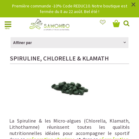
×
Première commande -10% Code REDUC10. Notre boutique est
fermée du 8 au 22 août. Bel été !
MENU
Affiner par
SPIRULINE, CHLORELLE & KLAMATH
La Spiruline & les Micro-algues (Chlorella, Klamath,
Lithothamne) réunissent toutes les qualités
nutritionnelles idéales pour accompagner le sportif