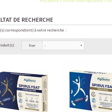
traçabilité + savoir-faire rigoureux +
chimiques.
LTAT DE RECHERCHE
e(s) correspond(ent) à votre recherche :
roduit(s)
Trier