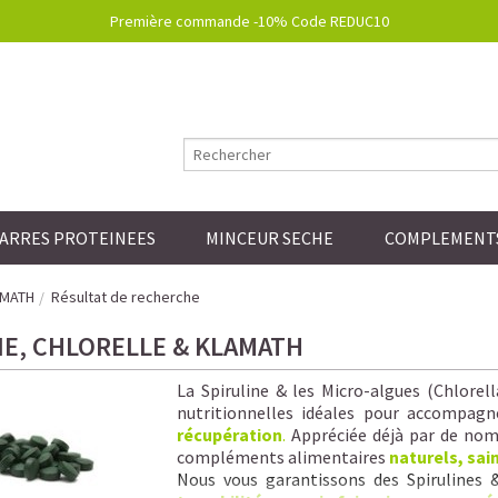
Première commande -10% Code REDUC10
ARRES PROTEINEES
MINCEUR SECHE
COMPLEMENTS
AMATH
Résultat de recherche
NE, CHLORELLE & KLAMATH
La Spiruline & les Micro-algues (Chlorel
nutritionnelles idéales pour accompagn
récupération
.
Appréciée déjà par de nomb
compléments alimentaires
naturels, sai
Nous vous garantissons
des Spirulines 