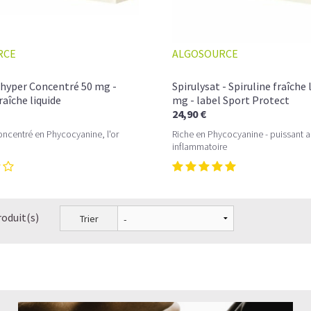
RCE
ALGOSOURCE
 hyper Concentré 50 mg -
Spirulysat - Spiruline fraîche 
raîche liquide
mg - label Sport Protect
24,90 €
concentré en Phycocyanine, l'or
Riche en Phycocyanine - puissant an
inflammatoire
roduit(s)
Trier