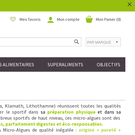
×
Mes favoris
Mon compte
Mon Panier (
0
)
 ALIMENTAIRES
SUPERALIMENTS
OBJECTIFS
la, Klamath, Lithothamne) réunissent toutes les qualités
er le sportif dans
sa
préparation physique
et dans sa
reux sportifs de haut niveau, ces micro-algues sont des
ns, parfaitement digestes et éco-responsables.
& Micro-Algues de qualité inégalée :
origine + pureté +