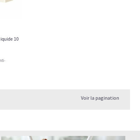
liquide 10
ti-
Voir la pagination