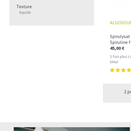
Texture
liquide
ALGOSOU
Spirulysat
Spiruline f
45,00 €
5 fois plus 
bleu!
2 p