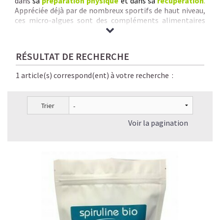
dans
sa
préparation physique
et dans sa
récupération
.
Appréciée déjà par de nombreux sportifs de haut niveau,
ces micro-algues sont des compléments alimentaires
naturels, sains, parfaitement digestes et éco-
responsables.
Nous vous garantissons
des Spirulines & Micro-Algues de
RÉSULTAT DE RECHERCHE
qualité inégalée :
origine + pureté + traçabilité +
savoir-faire rigoureux + séchage à basse
1 article(s) correspond(ent) à votre recherche :
température + absence de contaminants chimiques.
Trier
Voir la pagination