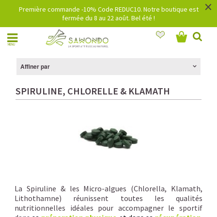
×
Première commande -10% Code REDUC10. Notre boutique est
fermée du 8 au 22 août. Bel été !
MENU
Affiner par
SPIRULINE, CHLORELLE & KLAMATH
La Spiruline & les Micro-algues (Chlorella, Klamath,
Lithothamne) réunissent toutes les qualités
nutritionnelles idéales pour accompagner le sportif