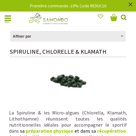
×
Première commande -10% Code REDUC10
MENU
Affiner par
SPIRULINE, CHLORELLE & KLAMATH
La Spiruline & les Micro-algues (Chlorella, Klamath,
Lithothamne) réunissent toutes les qualités
nutritionnelles idéales pour accompagner le sportif
dans
sa
préparation physique
et dans sa
récupération
.