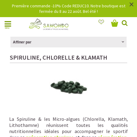
×
Première commande -10% Code REDUC10. Notre boutique est
fermée du 8 au 22 août. Bel été !
MENU
Affiner par
SPIRULINE, CHLORELLE & KLAMATH
La Spiruline & les Micro-algues (Chlorella, Klamath,
Lithothamne) réunissent toutes les qualités
nutritionnelles idéales pour accompagner le sportif