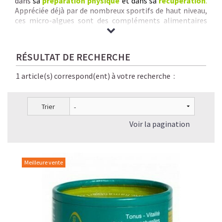
dans
sa
préparation physique
et dans sa
récupération
.
Appréciée déjà par de nombreux sportifs de haut niveau,
ces micro-algues sont des compléments alimentaires
naturels, sains, parfaitement digestes et éco-
responsables.
Nous vous garantissons
des Spirulines & Micro-Algues de
RÉSULTAT DE RECHERCHE
qualité inégalée :
origine + pureté + traçabilité +
savoir-faire rigoureux + séchage à basse
1 article(s) correspond(ent) à votre recherche :
température + absence de contaminants chimiques.
Trier
Voir la pagination
Meilleure vente