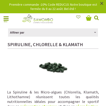
×
Première commande -10% Code REDUC10. Notre boutique est
fermée du 8 au 22 août. Bel été !
MENU
Affiner par
SPIRULINE, CHLORELLE & KLAMATH
La Spiruline & les Micro-algues (Chlorella, Klamath,
Lithothamne) réunissent toutes les qualités
nutritionnelles idéales pour accompagner le sportif