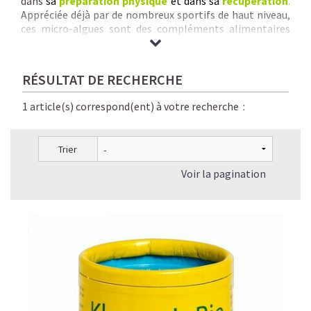
dans
sa
préparation physique
et dans sa
récupération
.
Appréciée déjà par de nombreux sportifs de haut niveau,
ces micro-algues sont des compléments alimentaires
naturels, sains, parfaitement digestes et éco-
responsables.
Nous vous garantissons
des Spirulines & Micro-Algues de
RÉSULTAT DE RECHERCHE
qualité inégalée :
origine + pureté + traçabilité +
savoir-faire rigoureux + séchage à basse
1 article(s) correspond(ent) à votre recherche :
température + absence de contaminants chimiques.
Trier
Voir la pagination