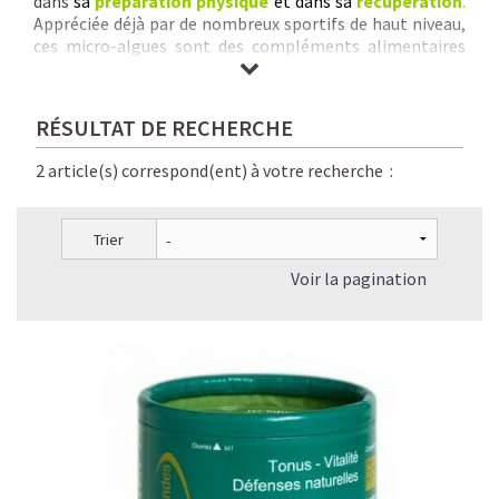
dans
sa
préparation physique
et dans sa
récupération
.
Appréciée déjà par de nombreux sportifs de haut niveau,
ces micro-algues sont des compléments alimentaires
naturels, sains, parfaitement digestes et éco-
responsables.
Nous vous garantissons
des Spirulines & Micro-Algues de
RÉSULTAT DE RECHERCHE
qualité inégalée :
origine + pureté + traçabilité +
savoir-faire rigoureux + séchage à basse
2 article(s) correspond(ent) à votre recherche :
température + absence de contaminants chimiques.
Trier
Voir la pagination