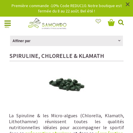
×
Première commande -10% Code REDUC10. Notre boutique est
fermée du 8 au 22 août. Bel été !
MENU
Affiner par
SPIRULINE, CHLORELLE & KLAMATH
La Spiruline & les Micro-algues (Chlorella, Klamath,
Lithothamne) réunissent toutes les qualités
nutritionnelles idéales pour accompagner le sportif