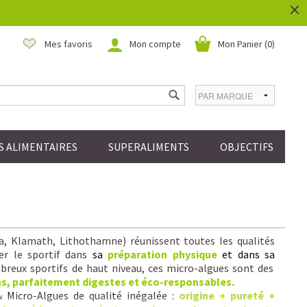
×
Mes favoris
Mon compte
Mon Panier (
0
)
 ALIMENTAIRES
SUPERALIMENTS
OBJECTIFS
la, Klamath, Lithothamne) réunissent toutes les qualités
er le sportif dans
sa
préparation physique
et dans sa
reux sportifs de haut niveau, ces micro-algues sont des
ns, parfaitement digestes et éco-responsables.
& Micro-Algues de qualité inégalée :
origine + pureté +