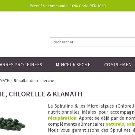
Première commande -10% Code REDUC10
ARRES PROTEINEES
MINCEUR SECHE
COMPLEMENTS
AMATH
Résultat de recherche
NE, CHLORELLE & KLAMATH
La Spiruline & les Micro-algues (Chlorel
nutritionnelles idéales pour accompagn
récupération
.
Appréciée déjà par de nomb
compléments alimentaires
naturels, sai
Nous vous garantissons
des Spirulines 