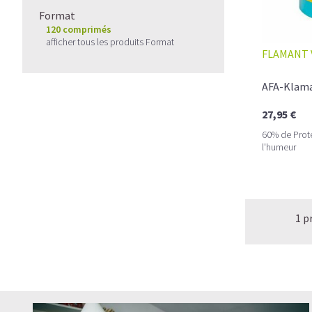
Format
120 comprimés
afficher tous les produits Format
FLAMANT 
AFA-Klama
27,95 €
60% de Protéi
l'humeur
1 p