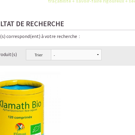
traçabilité + savoir-faire rigoureux +
chimiques.
LTAT DE RECHERCHE
e(s) correspond(ent) à votre recherche :
roduit(s)
Trier