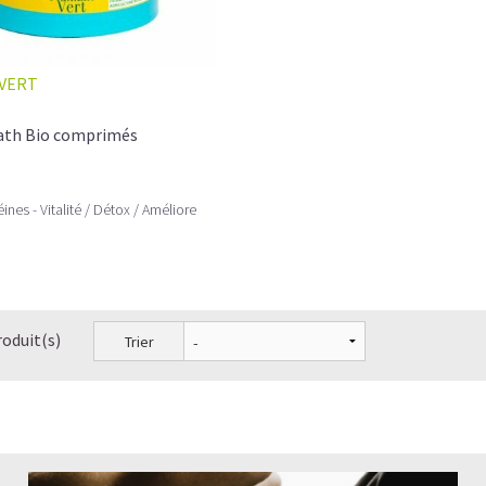
VERT
th Bio comprimés
nes - Vitalité / Détox / Améliore
roduit(s)
Trier