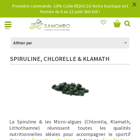
×
Première commande -10% Code REDUC10. Notre boutique est
fermée du 8 au 22 août. Bel été !
MENU
Affiner par
SPIRULINE, CHLORELLE & KLAMATH
La Spiruline & les Micro-algues (Chlorella, Klamath,
Lithothamne) réunissent toutes les qualités
nutritionnelles idéales pour accompagner le sportif