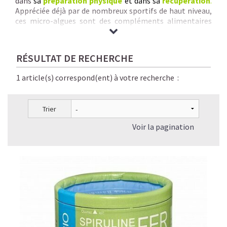
dans
sa
préparation physique
et dans sa
récupération
.
Appréciée déjà par de nombreux sportifs de haut niveau,
ces micro-algues sont des compléments alimentaires
naturels, sains, parfaitement digestes et éco-
responsables.
Nous vous garantissons
des Spirulines & Micro-Algues de
RÉSULTAT DE RECHERCHE
qualité inégalée :
origine + pureté + traçabilité +
savoir-faire rigoureux + séchage à basse
1 article(s) correspond(ent) à votre recherche :
température + absence de contaminants chimiques.
Trier
Voir la pagination