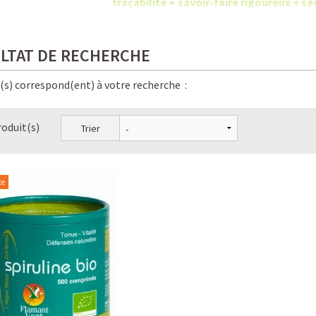
traçabilité + savoir-faire rigoureux +
chimiques.
LTAT DE RECHERCHE
e(s) correspond(ent) à votre recherche :
roduit(s)
Trier
te