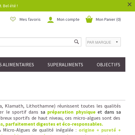
×
 Bel été !
Mes favoris
Mon compte
Mon Panier (
0
)
 ALIMENTAIRES
SUPERALIMENTS
OBJECTIFS
la, Klamath, Lithothamne) réunissent toutes les qualités
er le sportif dans
sa
préparation physique
et dans sa
reux sportifs de haut niveau, ces micro-algues sont des
ns, parfaitement digestes et éco-responsables.
& Micro-Algues de qualité inégalée :
origine + pureté +