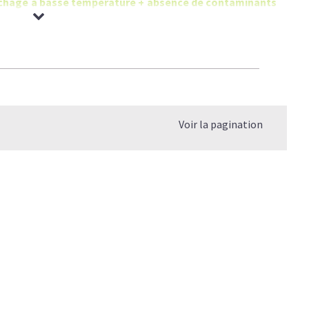
 séchage à basse température + absence de contaminants
Voir la pagination