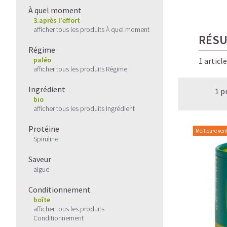
À quel moment
3.après l'effort
afficher tous les produits À quel moment
RÉSU
Régime
paléo
1 articl
afficher tous les produits Régime
Ingrédient
1 p
bio
afficher tous les produits Ingrédient
Protéine
Meilleure ven
Spiruline
Saveur
algue
Conditionnement
boîte
afficher tous les produits
Conditionnement