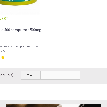
VERT
 Bio 500 comprimés 500mg
éines - le must pour retrouver
gie !
roduit(s)
Trier