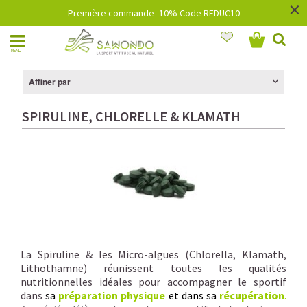
×
Première commande -10% Code REDUC10
MENU
Affiner par
SPIRULINE, CHLORELLE & KLAMATH
La Spiruline & les Micro-algues (Chlorella, Klamath,
Lithothamne) réunissent toutes les qualités
nutritionnelles idéales pour accompagner le sportif
dans
sa
préparation physique
et dans sa
récupération
.