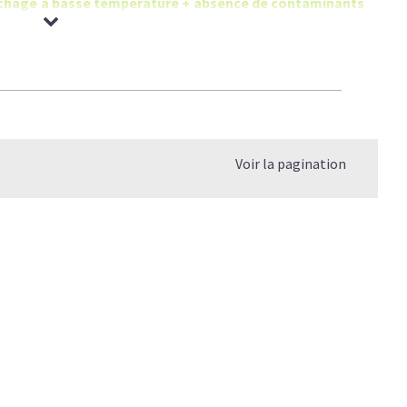
 séchage à basse température + absence de contaminants
Voir la pagination