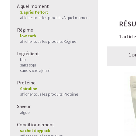
À quel moment
3.après l'effort
afficher tous les produits À quel moment
RÉSU
Régime
low carb
1 articl
afficher tous les produits Régime
Ingrédient
1 p
bio
sans soja
sans sucre ajouté
Protéine
Spiruline
afficher tous les produits Protéine
Saveur
algue
Conditionnement
sachet doypack
afficher tous les produits