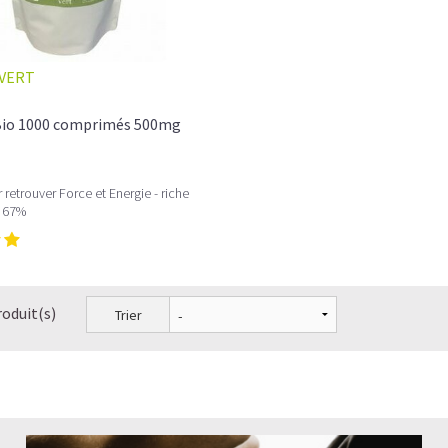
VERT
 Bio 1000 comprimés 500mg
 retrouver Force et Energie - riche
s 67%
roduit(s)
Trier