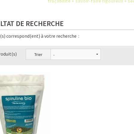
traçabilité + savoir-faire rigoureux +
chimiques.
LTAT DE RECHERCHE
e(s) correspond(ent) à votre recherche :
roduit(s)
Trier