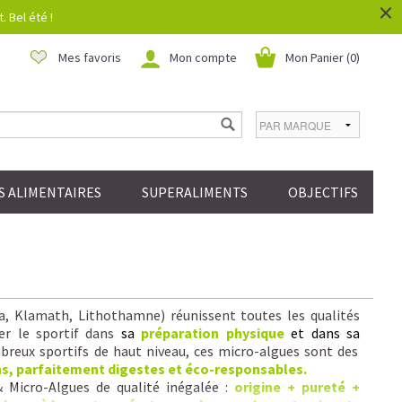
×
 Bel été !
Mes favoris
Mon compte
Mon Panier (
0
)
 ALIMENTAIRES
SUPERALIMENTS
OBJECTIFS
la, Klamath, Lithothamne) réunissent toutes les qualités
er le sportif dans
sa
préparation physique
et dans sa
reux sportifs de haut niveau, ces micro-algues sont des
ns, parfaitement digestes et éco-responsables.
& Micro-Algues de qualité inégalée :
origine + pureté +