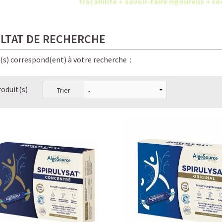
traçabilité + savoir-faire rigoureux +
chimiques.
LTAT DE RECHERCHE
e(s) correspond(ent) à votre recherche :
roduit(s)
Trier