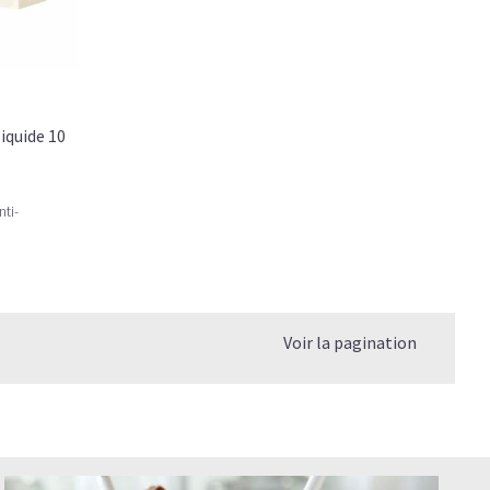
liquide 10
ti-
Voir la pagination