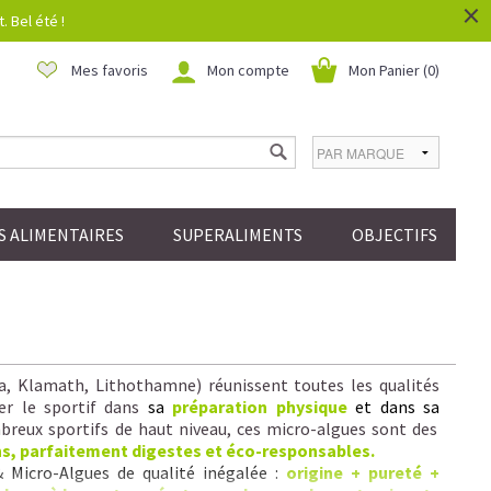
×
 Bel été !
Mes favoris
Mon compte
Mon Panier (
0
)
 ALIMENTAIRES
SUPERALIMENTS
OBJECTIFS
la, Klamath, Lithothamne) réunissent toutes les qualités
er le sportif dans
sa
préparation physique
et dans sa
reux sportifs de haut niveau, ces micro-algues sont des
ns, parfaitement digestes et éco-responsables.
& Micro-Algues de qualité inégalée :
origine + pureté +