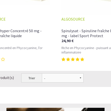
RCE
ALGOSOURCE
 hyper Concentré 50 mg -
Spirulysat - Spiruline fraîche 
raîche liquide
mg - label Sport Protect
24,90 €
concentré en Phycocyanine, l'or
Riche en Phycocyanine - puissant an
inflammatoire
roduit(s)
Trier