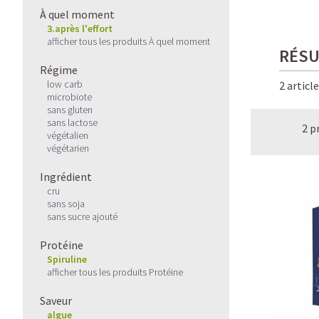
À quel moment
3.après l'effort
afficher tous les produits À quel moment
RÉSU
Régime
low carb
2 articl
microbiote
sans gluten
sans lactose
2 p
végétalien
végétarien
Ingrédient
cru
sans soja
sans sucre ajouté
Protéine
Spiruline
afficher tous les produits Protéine
Saveur
algue