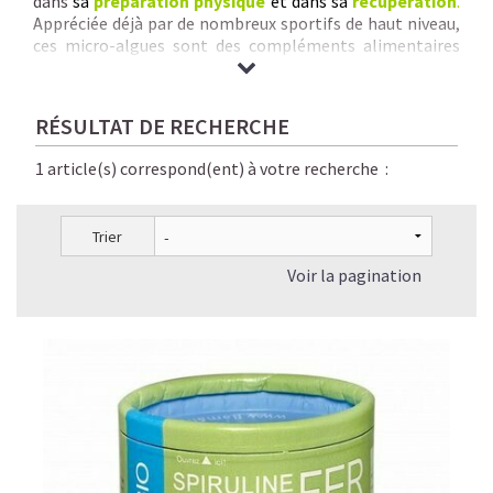
dans
sa
préparation physique
et dans sa
récupération
.
Appréciée déjà par de nombreux sportifs de haut niveau,
ces micro-algues sont des compléments alimentaires
naturels, sains, parfaitement digestes et éco-
responsables.
Nous vous garantissons
des Spirulines & Micro-Algues de
RÉSULTAT DE RECHERCHE
qualité inégalée :
origine + pureté + traçabilité +
savoir-faire rigoureux + séchage à basse
1 article(s) correspond(ent) à votre recherche :
température + absence de contaminants chimiques.
Trier
Voir la pagination