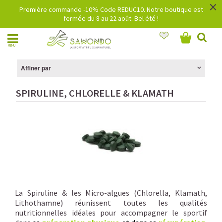
×
Première commande -10% Code REDUC10. Notre boutique est
fermée du 8 au 22 août. Bel été !
MENU
Affiner par
SPIRULINE, CHLORELLE & KLAMATH
La Spiruline & les Micro-algues (Chlorella, Klamath,
Lithothamne) réunissent toutes les qualités
nutritionnelles idéales pour accompagner le sportif